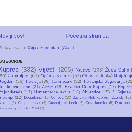
Noviji post
Početna stranica
Pretplati se na:
Objavi komentare (Atom)
KATEGORIJE
Kupres
(332)
Vijesti
(205)
Najave
(106)
Župa Suho 
(80)
Zanimljivo
(67)
Općina Kupres
(57)
Obavijesti
(44)
Natječaj
Blagdani
(36)
Tradicija
(35)
Javni poziv
(32)
Travanjska događanja
(32
Na današnji dan
(21)
Akcije
(19)
Hrvatski Dom Kupres
(17)
Kapeli
Poljoprivreda
(17)
Humanitarna akcija
(16)
Obljetnice
(15)
2. Svjetski
Gradnja
(12)
Događanja
(10)
Obnova
(10)
Zavičajni klub Kupres - Zagreb
(10)
Glazba
(8)
Gospodarstvo
(6)
Gospojinski turnir
(6)
Crna kronika
(5)
Dan opći
astronomija
(3)
Izbori 2014
(3)