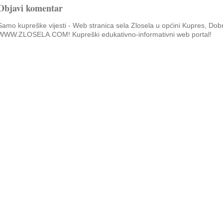
Objavi komentar
Samo kupreške vijesti - Web stranica sela Zlosela u općini Kupres, Dob
WWW.ZLOSELA.COM! Kupreški edukativno-informativni web portal!