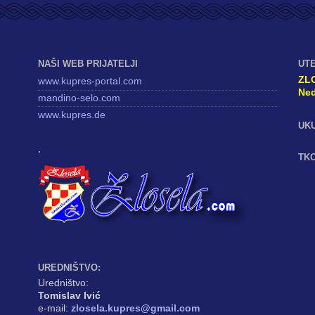
NAŠI WEB PRIJATELJI
UT
ZL
www.kupres-portal.com
Ned
mandino-selo.com
www.kupres.de
UK
.
TKO
UREDNIŠTVO:
Uredništvo:
Tomislav Ivić
e-mail:
zlosela.kupres@gmail.com