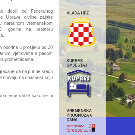
o dobili od Federalnog
VLADA HBŽ
e Uprave civilne zaštite
e u narednom vremenskom
8. godine na prostoru
a.
h oborina u prosjeku od 20
vernim vjetrovima s padom
a na prometnicama.
KUPRES
SMJEŠTAJ
građane da na put ne kreću
ozoravaju na opasnost koju
odomjerne šahte kako ne bi
VREMENSKA
PROGNOZA 6
DANA