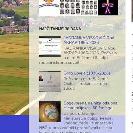
NAJČITANIJE 30 DANA
JADRANKA VISKOVIĆ Rod.
AKRAP 1965-2026.
JADRANKA VISKOVIĆ Rod.
AKRAP 1965-2026. Počivala
u miru Božjem! Obitelji i
rodbini iskrena sućut!
Grgo Lovrić (1936-2026)
Počivao u miru Božjem!
Obitelji i rodbini iskrena
sućut!
Dogovorena najniža otkupna
cijena mlijeka - 50 feninga
Uz posredovanje
Ministarstva poljoprivrede,
vodoprivrede i šumarstva u
HBŽ-u proizvođači i prerađivači mlijeka
konačno su postigli dogovor ...