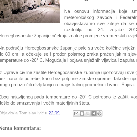
Na osnovu informacija koje sm
meteorološkog zavoda i Federaln
obavještavamo sve žitelje da s
razdoblju od 24. veljače 201
Hercegbosanske županije očekuju znatne promjene vremenskih uvjet
Na području Hercegbosanske županije pale su veće količine snježni
do 80 cm, a očekuje se i prodor polarnog zraka praćen jakim sje
temperature do -20° C. Moguća je i pojava snježnih vijavica i zapuh
Iz Uprave civilne zaštite Hercegbosanske županije upozoravaju sve 
bez naročite potrebe, kao i bez potpune zimske opreme. Također up
mogu prouzročiti divlji konji na magistralnoj prometnici Livno - Šujica.
Zbog najavljenog pada temperature do -20° C potrebno je zaštiti v
došlo do smrzavanja i većih materijalnih šteta.
Objavio/la
Tomislav Ivić
u
22:09
Nema komentara: