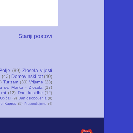
Stariji postovi
Polje
(89)
Zlosela vijesti
i
(43)
Domovinski rat
(40)
)
Turizam
(30)
Vrijeme
(23)
ca sv. Marka - Zlosela
(17)
 rat
(12)
Dani kosidbe
(12)
Običaji
(9)
Dan oslobođenja
(8)
ne Kupres
(5)
Preporučujemo
(4)