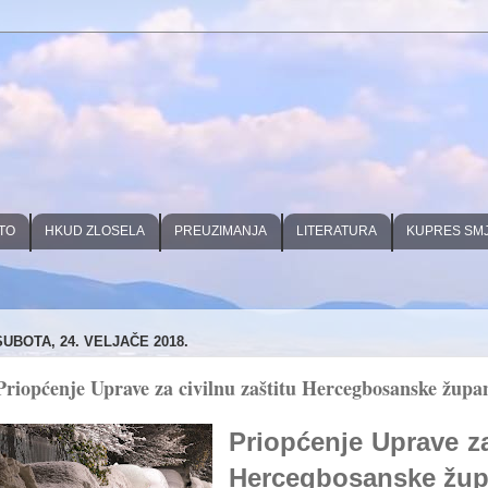
TO
HKUD ZLOSELA
PREUZIMANJA
LITERATURA
KUPRES SM
SUBOTA, 24. VELJAČE 2018.
Priopćenje Uprave za civilnu zaštitu Hercegbosanske župan
Priopćenje Uprave za
Hercegbosanske žup