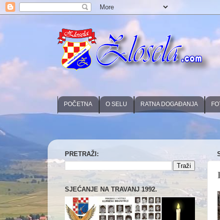
POČETNA
O SELU
RATNA DOGAĐANJA
FO
PRETRAŽI:
SJEĆANJE NA TRAVANJ 1992.