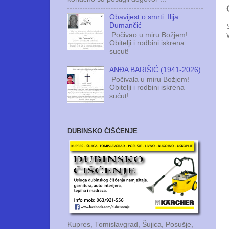
Obavijest o smrti: Ilija
Dumančić
Počivao u miru Božjem!
Obitelji i rodbini iskrena
sucut!
ANĐA BARIŠIĆ (1941-2026)
Počivala u miru Božjem!
Obitelji i rodbini iskrena
sućut!
DUBINSKO ČIŠĆENJE
Kupres, Tomislavgrad, Šujica, Posušje,