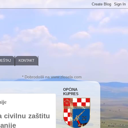
JEŠTAJ
KONTAKT
* Dobrodošli na www.zlosela.com
OPĆINA
KUPRES
ije
 civilnu zaštitu
anije