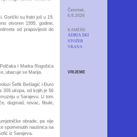
Četvrtak,
6.8.2026
 Gorički su fratri još u 19.
beno otvoren 1995. godine.
redmeta od prapovijesti do
KAMERE:
ADRIA SKI
STOŽER
VRANA
a Polčaka i Marka Rogošića
VRIJEME
ke, ubacuje se Marija.
olozi Šefik Bešlagić i Đuro
s 355 ukopa, od kojih je 56
m muzeju u Sarajevu. U tom
e, dugmad, novac, fibule,
umjetničke obrade, pa nije
plike spomenutih naušnica na
ofić iz Sarajeva.