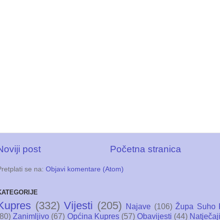
Noviji post
Početna stranica
Pretplati se na:
Objavi komentare (Atom)
KATEGORIJE
Kupres
(332)
Vijesti
(205)
Najave
(106)
Župa Suho 
(80)
Zanimljivo
(67)
Općina Kupres
(57)
Obavijesti
(44)
Natječaj