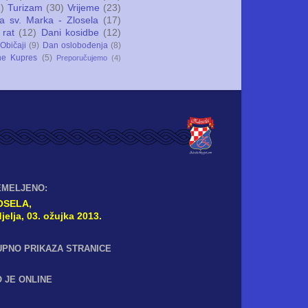
)
Turizam
(30)
Vrijeme
(23)
ca sv. Marka - Zlosela
(17)
 rat
(12)
Dani kosidbe
(12)
Običaji
(9)
Dan oslobođenja
(8)
ne Kupres
(5)
Preporučujemo
(4)
EMELJENO:
OSELA,
jelja, 03. ožujka 2013.
UPNO PRIKAZA STRANICE
 JE ONLINE