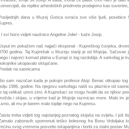
Hrvatske, smije se Josip. A sada, morat će platiti. Ovo nam je dalo
komercijali, da replike arheoloških predmeta prodajemo kao suvenire, 
Posljednjih dana u Muzej Gorica svraća sve više ljudi, posebice Sp
Kupres.
- I svi hoće vidjeti naušnice Angeline Jolie! - kaže Josip.
Usput im pokažem naš najjači eksponat - Kupreškog čovjeka, drven
3700 godina. Taj Kuprešak u Muzeju stariji je od Mojsija. Sačuvan
nego i najveći komad platna u Europi iz tog razdoblja. A sarkofag je k
pokojnike ukopavalo sklupčane.
Predak na saonicama
Bio sam nazočan kada je pokojni profesor Alojz Benac otkopao t
polju 1986. godine. Na njegovu sarkofagu našli su plaznice od saonica
je taj velikaš umro zimi. A Kuprešaci se mogu hvaliti da se njihov p
možda i skijao, u vrijeme kad je Mojsije razmicao more. Malo im je 
Livno, ali mu je barem malo toplije nego na Kupresu.
Zaista treba vidjeti tog najstarijeg poznatog skijaša na svijetu. I još 
Zamalo zaboravih spomenuti teško bolesnog fra Bonu Vrdoljaka ko
većinu svog vremena posvetio iskapanjima i borbi za stalni postav Mu