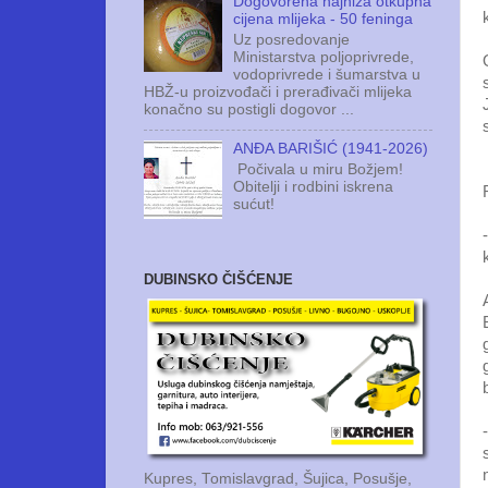
Dogovorena najniža otkupna
cijena mlijeka - 50 feninga
Uz posredovanje
Ministarstva poljoprivrede,
vodoprivrede i šumarstva u
HBŽ-u proizvođači i prerađivači mlijeka
konačno su postigli dogovor ...
ANĐA BARIŠIĆ (1941-2026)
Počivala u miru Božjem!
Obitelji i rodbini iskrena
sućut!
DUBINSKO ČIŠĆENJE
Kupres, Tomislavgrad, Šujica, Posušje,