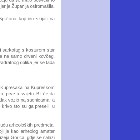
 ideju da se malo posvetimo
jer je Županija osiromašila.
lićana koji idu skijati na
i sarkofag s kosturom star
 je ne samo drveni kovčeg,
vadratnog oblika jer se tada
og Kuprešaka na Kupreškom
, prve u svijetu. Bit će da
redak vozio na saonicama, a
krivo što su ga preselili u
tisuću arheoloških predmeta.
ji je kao arheolog amater
zeja Gorica, gdje se nalazi