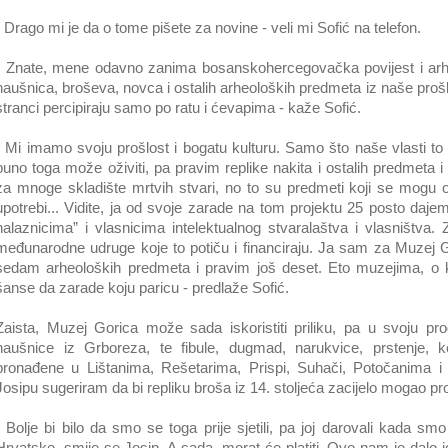
- Drago mi je da o tome pišete za novine - veli mi Sofić na telefon.
- Znate, mene odavno zanima bosanskohercegovačka povijest i arhe
naušnica, broševa, novca i ostalih arheoloških predmeta iz naše prošl
stranci percipiraju samo po ratu i ćevapima - kaže Sofić.
- Mi imamo svoju prošlost i bogatu kulturu. Samo što naše vlasti to
puno toga može oživiti, pa pravim replike nakita i ostalih predmeta i
za mnoge skladište mrtvih stvari, no to su predmeti koji se mogu ož
upotrebi... Vidite, ja od svoje zarade na tom projektu 25 posto daj
nalaznicima” i vlasnicima intelektualnog stvaralaštva i vlasništva
međunarodne udruge koje to potiču i financiraju. Ja sam za Muzej G
sedam arheoloških predmeta i pravim još deset. Eto muzejima, o k
šanse da zarade koju paricu - predlaže Sofić.
Zaista, Muzej Gorica može sada iskoristiti priliku, pa u svoju pro
naušnice iz Grboreza, te fibule, dugmad, narukvice, prstenje, 
pronađene u Lištanima, Rešetarima, Prispi, Suhači, Potočanima i 
Josipu sugeriram da bi repliku broša iz 14. stoljeća zacijelo mogao pr
- Bolje bi bilo da smo se toga prije sjetili, pa joj darovali kada sm