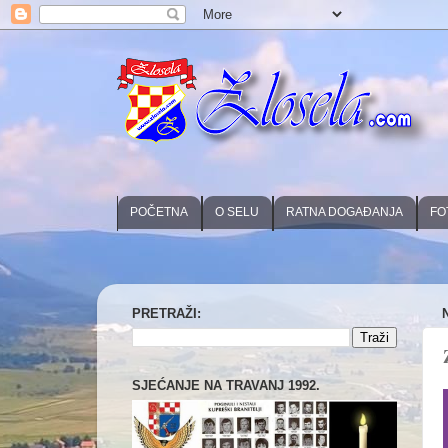
POČETNA
O SELU
RATNA DOGAĐANJA
FO
PRETRAŽI:
SJEĆANJE NA TRAVANJ 1992.