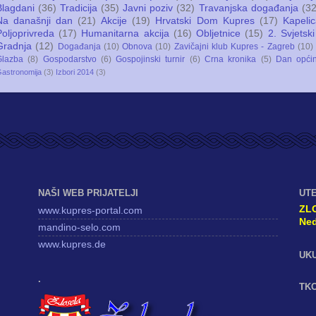
Blagdani
(36)
Tradicija
(35)
Javni poziv
(32)
Travanjska događanja
(32
Na današnji dan
(21)
Akcije
(19)
Hrvatski Dom Kupres
(17)
Kapeli
Poljoprivreda
(17)
Humanitarna akcija
(16)
Obljetnice
(15)
2. Svjetski
Gradnja
(12)
Događanja
(10)
Obnova
(10)
Zavičajni klub Kupres - Zagreb
(10)
Glazba
(8)
Gospodarstvo
(6)
Gospojinski turnir
(6)
Crna kronika
(5)
Dan opći
astronomija
(3)
Izbori 2014
(3)
NAŠI WEB PRIJATELJI
UT
ZL
www.kupres-portal.com
Ned
mandino-selo.com
www.kupres.de
UK
.
TKO