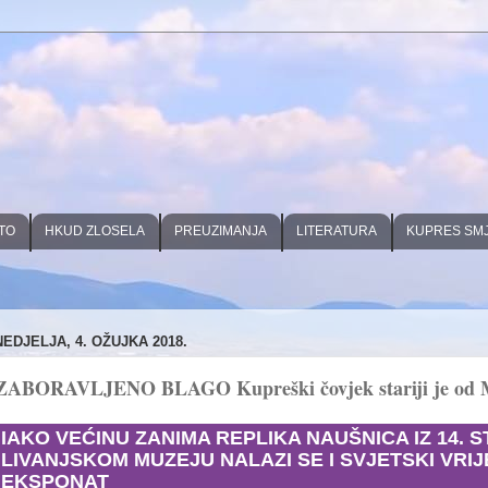
TO
HKUD ZLOSELA
PREUZIMANJA
LITERATURA
KUPRES SM
NEDJELJA, 4. OŽUJKA 2018.
ZABORAVLJENO BLAGO Kupreški čovjek stariji je od M
IAKO VEĆINU ZANIMA REPLIKA NAUŠNICA IZ 14. 
LIVANJSKOM MUZEJU NALAZI SE I SVJETSKI VRI
EKSPONAT