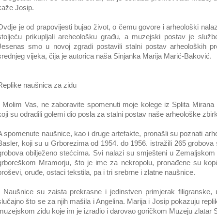
kaže Josip.
Ovdje je od prapovijesti bujao život, o čemu govore i arheološki nalazi.
stoljeću prikupljali areheološku građu, a muzejski postav je služ
Jesenas smo u novoj zgradi postavili stalni postav arheoloških p
srednjeg vijeka, čija je autorica naša Sinjanka Marija Marić-Baković.
Replike naušnica za zidu
- Molim Vas, ne zaboravite spomenuti moje kolege iz Splita Miran
koji su odradili golemi dio posla za stalni postav naše arheološke zbir
A spomenute naušnice, kao i druge artefakte, pronašli su poznati arhe
Basler, koji su u Grborezima od 1954. do 1956. istražili 265 grobova 
grobova obilježeno stećcima. Svi nalazi su smješteni u Zemaljsko
grboreškom Mramorju, što je ime za nekropolu, pronađene su kopč
broševi, oruđe, ostaci tekstila, pa i tri srebrne i zlatne naušnice.
- Naušnice su zaista prekrasne i jedinstven primjerak filigranske, 
slučajno što se za njih mašila i Angelina. Marija i Josip pokazuju re
muzejskom zidu koje im je izradio i darovao goričkom Muzeju zlatar S