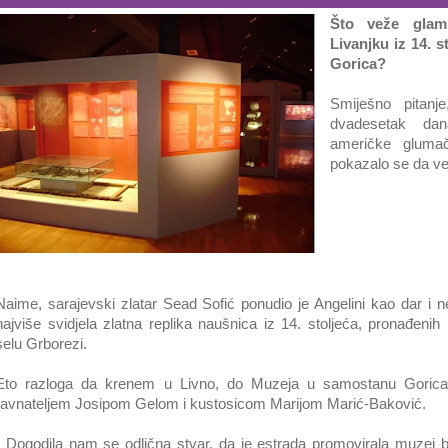
Što veže glamu
Livanjku iz 14. s
Gorica?
Smiješno pitanj
dvadesetak da
američke gluma
pokazalo se da ve
Naime, sarajevski zlatar Sead Sofić ponudio je Angelini kao dar i n
najviše svidjela zlatna replika naušnica iz 14. stoljeća, pronađeni
selu Grborezi.
Eto razloga da krenem u Livno, do Muzeja u samostanu Gorica
ravnateljem Josipom Gelom i kustosicom Marijom Marić-Baković.
- Dogodila nam se odlična stvar, da je estrada promovirala muzej b