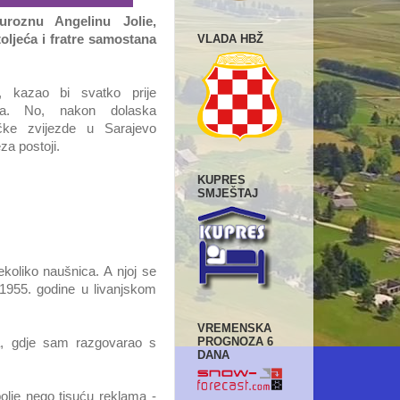
roznu Angelinu Jolie,
VLADA HBŽ
toljeća i fratre samostana
e, kazao bi svatko prije
na. No, nakon dolaska
čke zvijezde u Sarajevo
za postoji.
KUPRES
SMJEŠTAJ
ekoliko naušnica. A njoj se
h 1955. godine u livanjskom
VREMENSKA
PROGNOZA 6
, gdje sam razgovarao s
DANA
olje nego tisuću reklama -