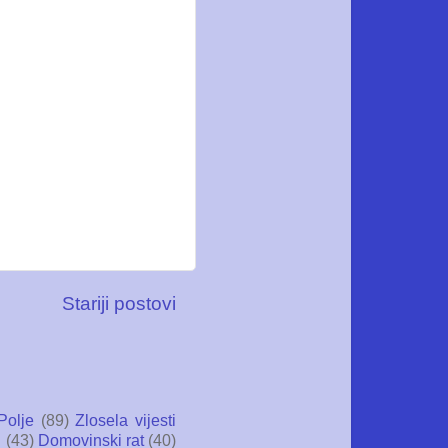
Stariji postovi
Polje
(89)
Zlosela vijesti
i
(43)
Domovinski rat
(40)