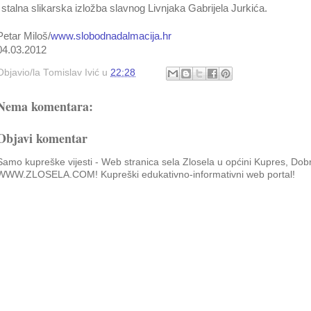
i stalna slikarska izložba slavnog Livnjaka Gabrijela Jurkića.
Petar Miloš/
www.slobodnadalmacija.hr
04.03.2012
Objavio/la
Tomislav Ivić
u
22:28
Nema komentara:
Objavi komentar
Samo kupreške vijesti - Web stranica sela Zlosela u općini Kupres, Dob
WWW.ZLOSELA.COM! Kupreški edukativno-informativni web portal!