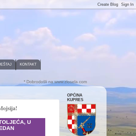
JEŠTAJ
KONTAKT
* Dobrodošli na www.zlosela.com
OPĆINA
KUPRES
ojsija!
STOLJEĆA, U
JEDAN