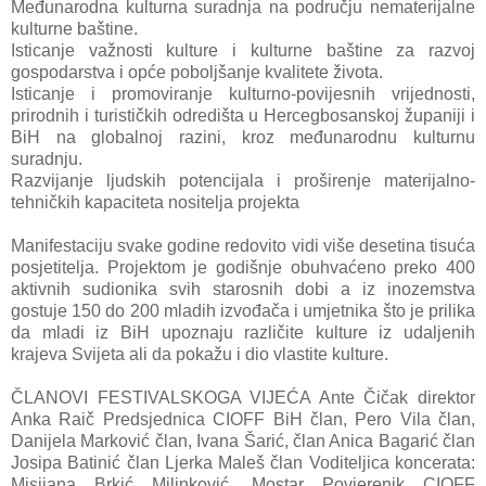
Međunarodna kulturna suradnja na području nematerijalne
kulturne baštine.
Isticanje važnosti kulture i kulturne baštine za razvoj
gospodarstva i opće poboljšanje kvalitete života.
Isticanje i promoviranje kulturno-povijesnih vrijednosti,
prirodnih i turističkih odredišta u Hercegbosanskoj županiji i
BiH na globalnoj razini, kroz međunarodnu kulturnu
suradnju.
Razvijanje ljudskih potencijala i proširenje materijalno-
tehničkih kapaciteta nositelja projekta
Manifestaciju svake godine redovito vidi više desetina tisuća
posjetitelja. Projektom je godišnje obuhvaćeno preko 400
aktivnih sudionika svih starosnih dobi a iz inozemstva
gostuje 150 do 200 mladih izvođača i umjetnika što je prilika
da mladi iz BiH upoznaju različite kulture iz udaljenih
krajeva Svijeta ali da pokažu i dio vlastite kulture.
ČLANOVI FESTIVALSKOGA VIJEĆA Ante Čičak direktor
Anka Raič Predsjednica CIOFF BiH član, Pero Vila član,
Danijela Marković član, Ivana Šarić, član Anica Bagarić član
Josipa Batinić član Ljerka Maleš član Voditeljica koncerata:
Misijana Brkić Milinković, Mostar Povjerenik CIOFF