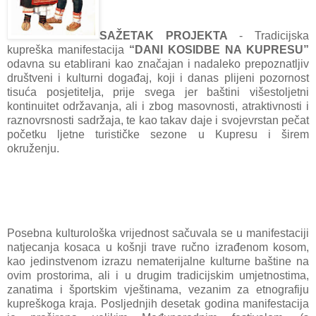
SAŽETAK PROJEKTA
- Tradicijska
kupreška manifestacija
“DANI KOSIDBE NA KUPRESU”
odavna su etablirani kao značajan i nadaleko prepoznatljiv
društveni i kulturni događaj, koji i danas plijeni pozornost
tisuća posjetitelja, prije svega jer baštini višestoljetni
kontinuitet održavanja, ali i zbog masovnosti, atraktivnosti i
raznovrsnosti sadržaja, te kao takav daje i svojevrstan pečat
početku ljetne turističke sezone u Kupresu i širem
okruženju.
Posebna kulturološka vrijednost sačuvala se u manifestaciji
natjecanja kosaca u košnji trave ručno izrađenom kosom,
kao jedinstvenom izrazu nematerijalne kulturne baštine na
ovim prostorima, ali i u drugim tradicijskim umjetnostima,
zanatima i športskim vještinama, vezanim za etnografiju
kupreškoga kraja. Posljednjih desetak godina manifestacija