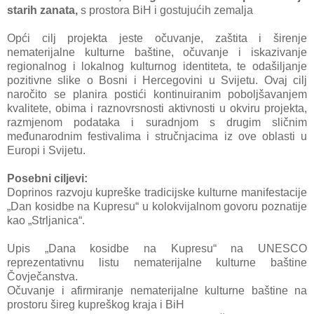
starih zanata,
s prostora BiH i gostujućih zemalja
Opći cilj projekta jeste očuvanje, zaštita i širenje
nematerijalne kulturne baštine, očuvanje i iskazivanje
regionalnog i lokalnog kulturnog identiteta, te odašiljanje
pozitivne slike o Bosni i Hercegovini u Svijetu. Ovaj cilj
naročito se planira postići kontinuiranim poboljšavanjem
kvalitete, obima i raznovrsnosti aktivnosti u okviru projekta,
razmjenom podataka i suradnjom s drugim sličnim
međunarodnim festivalima i stručnjacima iz ove oblasti u
Europi i Svijetu.
Posebni ciljevi:
Doprinos razvoju kupreške tradicijske kulturne manifestacije
„Dan kosidbe na Kupresu“ u kolokvijalnom govoru poznatije
kao „Strljanica“.
Upis „Dana kosidbe na Kupresu“ na UNESCO
reprezentativnu listu nematerijalne kulturne baštine
Čovječanstva.
Očuvanje i afirmiranje nematerijalne kulturne baštine na
prostoru šireg kupreškog kraja i BiH