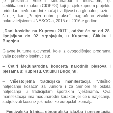
je proširena velikim Međunarodnim festivalom, (s
certifikatom i znakom CIOFF®) koji je cjelokupnom projektu
pridodao međunarodni značaj i vidljivost na globalnoj razini,
što je, kao „Primjer dobre prakse“, nagrađeno visokim
pokroviteljstvom UNESCO-a, 2015-e i 2016-e godine.
„Dani kosidbe na Kupresu 2017“, održat će se od 28.
lipnja/juna do 02. srpnja/jula, u Kupresu, Čitluku i
Bugojnu.
Glavne kulturne aktivnosti, koje iz ovogodišnjeg programa
valja posebno istaknuti su:
–
Četiri Međunarodna koncerta narodnih plesova i
pjesama u; Kupresu, Čitluku i Bugojnu.
–
Višestoljetna tradicijska manifestacija
“Viteško
natjecanje kosaca” za Juniore i za Seniore te ostala
natjecanja u tradicijskim športskim vještinama. Ova
manifestacija ima međunarodni karakter jer će u natjecanju
sudjelovati kosci iz još nekoliko europskih zemalja.
–
Festivalska tržnica, etnografska izložba i prezentacija