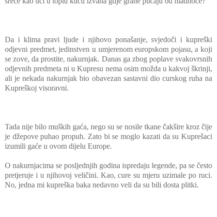
sreće kao ući u toplu kuću izvana gdje grane pucaju od hladnoće?
Da i klima pravi ljude i njihovo ponašanje, svjedoči i kupreški
odjevni predmet, jedinstven u umjerenom europskom pojasu, a koji
se zove, da prostite, nakurnjak. Danas ga zbog poplave svakovrsnih
odjevnih predmeta ni u Kupresu nema osim možda u kakvoj škrinji,
ali je nekada nakurnjak bio obavezan sastavni dio curskog ruha na
Kupreškoj visoravni.
Tada nije bilo muških gaća, nego su se nosile tkane čakšire kroz čije
je džepove puhao propuh. Zato bi se moglo kazati da su Kuprešaci
izumili gaće u ovom dijelu Europe.
O nakurnjacima se posljednjih godina ispredaju legende, pa se često
pretjeruje i u njihovoj veličini. Kao, cure su mjeru uzimale po ruci.
No, jedna mi kupreška baka nedavno veli da su bili dosta plitki.