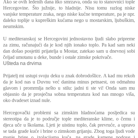
Ako se ovih ledenih dana itko smrzava, onda su to stanovnici tople
Hercegovine. Što južnije, to hladnije. Nisu tomu razlog niske
vanjske temperature zraka, nego niske kućne temperature, pa je npr.
daleko toplije u kupreškim kućama nego u mostarskim, ljubuškim,
neumskim.
U mediteranskoj se Hercegovini jednostavno ljudi slabo pripreme
za zimu, računajući da je kod njih ionako toplo. Pa kad sam neki
dan došao posjetiti prijatelja u Mostar, zatekao sam u dnevnoj sobi
čeljad umotanu u deke, bunde i ostale zimske pokrivače.
Ušteda na drvima
Prijatelj mi ustupi svoju deku u znak dobrodošlice. A kad mu rekoh
da je kod nas u Duvnu već danima minus petnaest, on odmahnu
glavom i promrmlja nešto u stilu: jadni ti ste vi! Onda sam mu
objasnio da je prosječna sobna temperatura kod nas mnogo viša,
oko dvadeset iznad nule.
Hercegovački problemi sa zimskim hladnoćama posljedica su
stereotipa da je to područje tople mediteranske klime, o čemu i
djeca uče u školama. Ljeti je uistinu toplo, čak prevruće, a upravo
se tada grade kuće i brine o zimskom grijanju. Zbog toga ljudi vode
manje brige o izolacijama kuća, pa grade kamene podove i