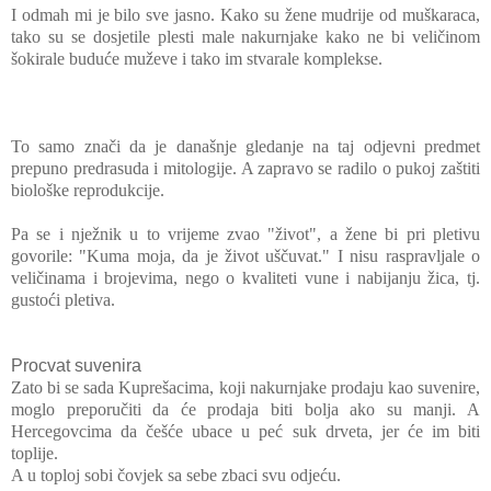
I odmah mi je bilo sve jasno. Kako su žene mudrije od muškaraca,
tako su se dosjetile plesti male nakurnjake kako ne bi veličinom
šokirale buduće muževe i tako im stvarale komplekse.
To samo znači da je današnje gledanje na taj odjevni predmet
prepuno predrasuda i mitologije. A zapravo se radilo o pukoj zaštiti
biološke reprodukcije.
Pa se i nježnik u to vrijeme zvao "život", a žene bi pri pletivu
govorile: "Kuma moja, da je život uščuvat." I nisu raspravljale o
veličinama i brojevima, nego o kvaliteti vune i nabijanju žica, tj.
gustoći pletiva.
Procvat suvenira
Zato bi se sada Kuprešacima, koji nakurnjake prodaju kao suvenire,
moglo preporučiti da će prodaja biti bolja ako su manji. A
Hercegovcima da češće ubace u peć suk drveta, jer će im biti
toplije.
A u toploj sobi čovjek sa sebe zbaci svu odjeću.