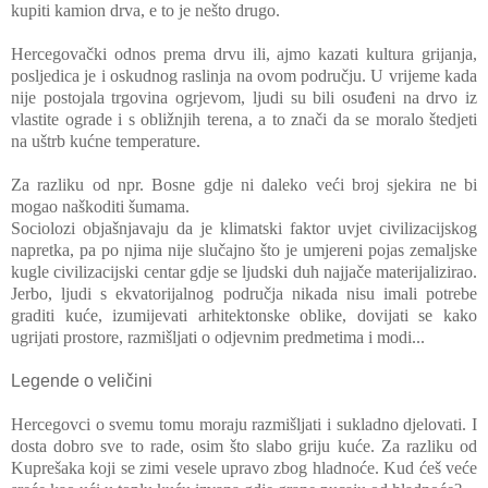
kupiti kamion drva, e to je nešto drugo.
Hercegovački odnos prema drvu ili, ajmo kazati kultura grijanja,
posljedica je i oskudnog raslinja na ovom području. U vrijeme kada
nije postojala trgovina ogrjevom, ljudi su bili osuđeni na drvo iz
vlastite ograde i s obližnjih terena, a to znači da se moralo štedjeti
na uštrb kućne temperature.
Za razliku od npr. Bosne gdje ni daleko veći broj sjekira ne bi
mogao naškoditi šumama.
Sociolozi objašnjavaju da je klimatski faktor uvjet civilizacijskog
napretka, pa po njima nije slučajno što je umjereni pojas zemaljske
kugle civilizacijski centar gdje se ljudski duh najjače materijalizirao.
Jerbo, ljudi s ekvatorijalnog područja nikada nisu imali potrebe
graditi kuće, izumijevati arhitektonske oblike, dovijati se kako
ugrijati prostore, razmišljati o odjevnim predmetima i modi...
Legende o veličini
Hercegovci o svemu tomu moraju razmišljati i sukladno djelovati. I
dosta dobro sve to rade, osim što slabo griju kuće. Za razliku od
Kuprešaka koji se zimi vesele upravo zbog hladnoće. Kud ćeš veće