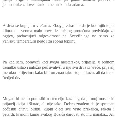
jednostruke zidove s tankim betonskim fasadama.
A drva se kupuju u vrećama. Zbog predrasude da je kod njih topla
klima, oni veoma malo novca iz kućnog proračuna predviđaju za
ogrjev, prebacujući odgovornost na Svevišnjega ne samo za
vanjsku temperaturu nego i za sobnu toplinu.
Pa kad sam, boraveći kod svoga mostarskog prijatelja, u jednom
trenutku ustao i naložio peć uvalivši u nju sva drva iz vreće, prijatelj
me ukorio riječima kako bi i on znao tako stopliti kuću, ali da treba
štedjeti drva.
Mogao bi netko pomisliti na temelju kazanog da je moj mostarski
prijatelj cicija i škrtac, ali nije tako. Dobro znadem da je spreman
počastiti čitavu birtiju, kupiti djeci sve vrste prskalica, raketa i
petardi, krsnom kumu svakog Božića darovati stotinu maraka... Ali