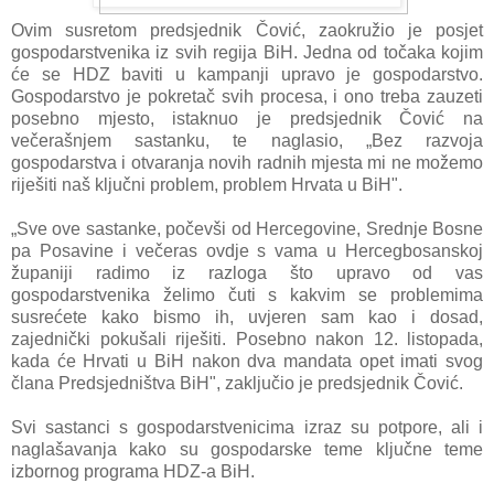
Ovim susretom predsjednik Čović, zaokružio je posjet
gospodarstvenika iz svih regija BiH. Jedna od točaka kojim
će se HDZ baviti u kampanji upravo je gospodarstvo.
Gospodarstvo je pokretač svih procesa, i ono treba zauzeti
posebno mjesto, istaknuo je predsjednik Čović na
večerašnjem sastanku, te naglasio, „Bez razvoja
gospodarstva i otvaranja novih radnih mjesta mi ne možemo
riješiti naš ključni problem, problem Hrvata u BiH".
„Sve ove sastanke, počevši od Hercegovine, Srednje Bosne
pa Posavine i večeras ovdje s vama u Hercegbosanskoj
županiji radimo iz razloga što upravo od vas
gospodarstvenika želimo čuti s kakvim se problemima
susrećete kako bismo ih, uvjeren sam kao i dosad,
zajednički pokušali riješiti. Posebno nakon 12. listopada,
kada će Hrvati u BiH nakon dva mandata opet imati svog
člana Predsjedništva BiH", zaključio je predsjednik Čović.
Svi sastanci s gospodarstvenicima izraz su potpore, ali i
naglašavanja kako su gospodarske teme ključne teme
izbornog programa HDZ-a BiH.