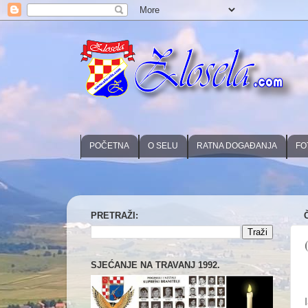
POČETNA
O SELU
RATNA DOGAĐANJA
FO
PRETRAŽI:
SJEĆANJE NA TRAVANJ 1992.