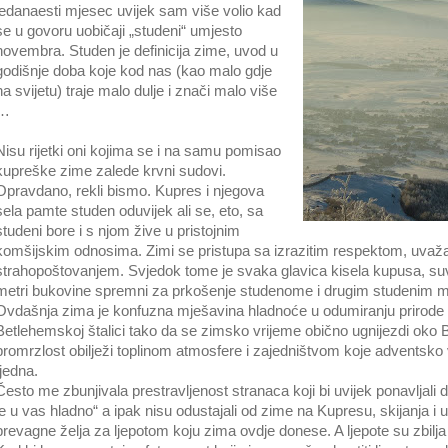
jedanaesti mjesec uvijek sam više volio kad
se u govoru uobičaji „studeni“ umjesto
novembra. Studen je definicija zime, uvod u
godišnje doba koje kod nas (kao malo gdje
na svijetu) traje malo dulje i znači malo više
…
Nisu rijetki oni kojima se i na samu pomisao
kupreške zime zalede krvni sudovi.
Opravdano, rekli bismo. Kupres i njegova
sela pamte studen oduvijek ali se, eto, sa
studeni bore i s njom žive u pristojnim
komšijskim odnosima. Zimi se pristupa sa izrazitim respektom, uvaž
strahopoštovanjem. Svjedok tome je svaka glavica kisela kupusa, suv
metri bukovine spremni za prkošenje studenome i drugim studenim 
Ovdašnja zima je konfuzna mješavina hladnoće u odumiranju prirode i
Betlehemskoj štalici tako da se zimsko vrijeme obično ugnijezdi oko B
promrzlost obilježi toplinom atmosfere i zajedništvom koje adventsko 
tjedna.
Često me zbunjivala prestravljenost stranaca koji bi uvijek ponavljali 
je u vas hladno“ a ipak nisu odustajali od zime na Kupresu, skijanja i 
prevagne želja za ljepotom koju zima ovdje donese. A ljepote su zbil