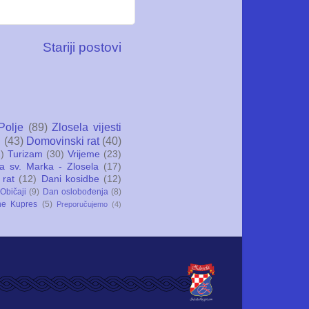
Stariji postovi
Polje
(89)
Zlosela vijesti
i
(43)
Domovinski rat
(40)
)
Turizam
(30)
Vrijeme
(23)
ca sv. Marka - Zlosela
(17)
 rat
(12)
Dani kosidbe
(12)
Običaji
(9)
Dan oslobođenja
(8)
ne Kupres
(5)
Preporučujemo
(4)