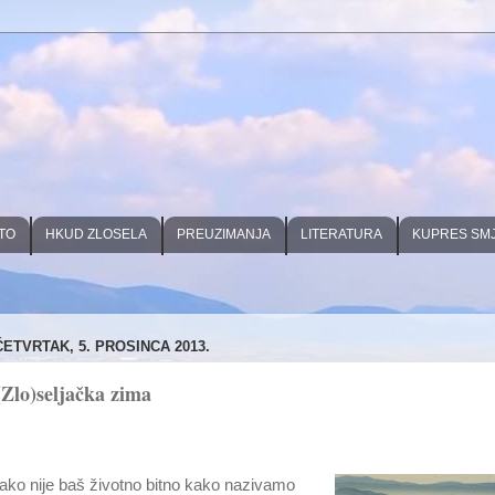
TO
HKUD ZLOSELA
PREUZIMANJA
LITERATURA
KUPRES SM
ČETVRTAK, 5. PROSINCA 2013.
(Zlo)seljačka zima
Iako nije baš životno bitno kako nazivamo