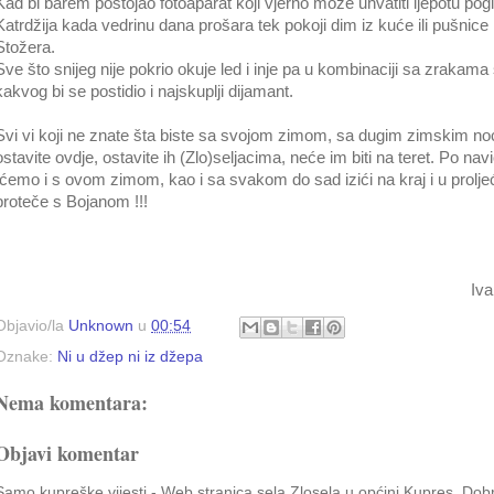
Kad bi barem postojao fotoaparat koji vjerno može uhvatiti ljepotu pog
Katrdžija kada vedrinu dana prošara tek pokoji dim iz kuće ili pušnice 
Stožera.
Sve što snijeg nije pokrio okuje led i inje pa u kombinaciji sa zrakam
kakvog bi se postidio i najskuplji dijamant.
Svi vi koji ne znate šta biste sa svojom zimom, sa dugim zimskim no
ostavite ovdje, ostavite ih (Zlo)seljacima, neće im biti na teret. Po na
ćemo i s ovom zimom, kao i sa svakom do sad izići na kraj i u proljeć
proteče s Bojanom !!!
Ivan Mihalje
Objavio/la
Unknown
u
00:54
Oznake:
Ni u džep ni iz džepa
Nema komentara:
Objavi komentar
Samo kupreške vijesti - Web stranica sela Zlosela u općini Kupres, Dob