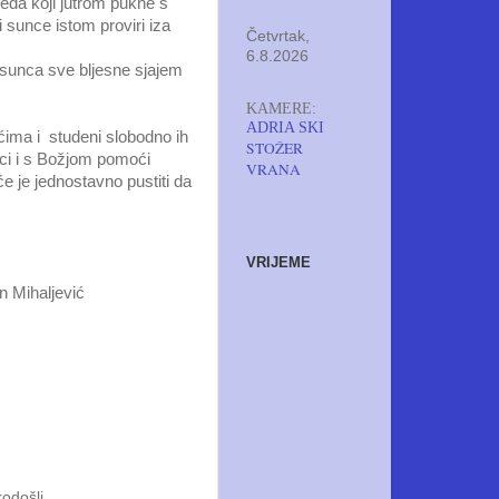
leda koji jutrom pukne s
i sunce istom proviri iza
Četvrtak,
6.8.2026
a sunca sve bljesne sjajem
KAMERE:
ADRIA SKI
ćima i studeni slobodno ih
STOŽER
vici i s Božjom pomoći
VRANA
e je jednostavno pustiti da
VRIJEME
vić
rodošli