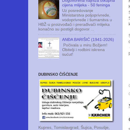
Dogovorena najniža otkupna
cijena mlijeka - 50 feninga
Uz posredovanje
Ministarstva poljoprivrede,
vodoprivrede i šumarstva u
HBŽ-u proizvođači i prerađivači mlijeka
konačno su postigli dogovor ...
ANĐA BARIŠIĆ (1941-2026)
Počivala u miru Božjem!
Obitelji i rodbini iskrena
sućut!
DUBINSKO ČIŠĆENJE
Kupres, Tomislavgrad, Šujica, Posušje,