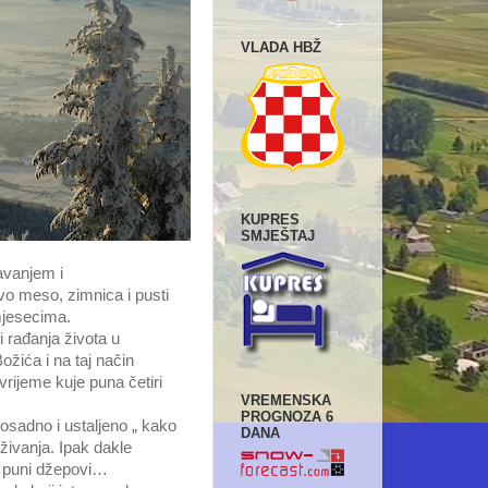
VLADA HBŽ
KUPRES
SMJEŠTAJ
avanjem i
o meso, zimnica i pusti
mjesecima.
 rađanja života u
ožića i na taj način
vrijeme kuje puna četiri
VREMENSKA
PROGNOZA 6
dosadno i ustaljeno „ kako
DANA
uživanja. Ipak dakle
ja puni džepovi…