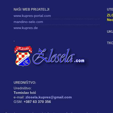
NAŠI WEB PRIJATELJI
UT
ZL
www.kupres-portal.com
Ned
mandino-selo.com
www.kupres.de
UK
.
TKO
UREDNIŠTVO:
Uredništvo:
Tomislav Ivić
e-mail:
zlosela.kupres@gmail.com
GSM:
+387 63 370 356