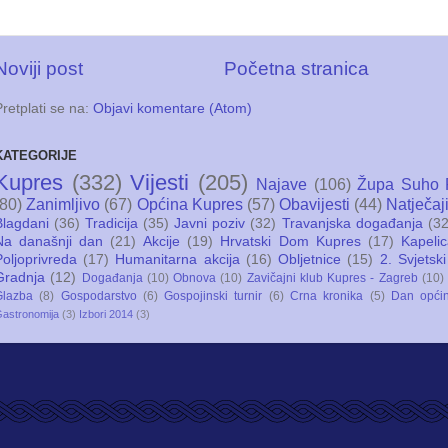
Noviji post
Početna stranica
Pretplati se na:
Objavi komentare (Atom)
KATEGORIJE
Kupres
(332)
Vijesti
(205)
Najave
(106)
Župa Suho 
(80)
Zanimljivo
(67)
Općina Kupres
(57)
Obavijesti
(44)
Natječaj
Blagdani
(36)
Tradicija
(35)
Javni poziv
(32)
Travanjska događanja
(32
Na današnji dan
(21)
Akcije
(19)
Hrvatski Dom Kupres
(17)
Kapeli
Poljoprivreda
(17)
Humanitarna akcija
(16)
Obljetnice
(15)
2. Svjetski
Gradnja
(12)
Događanja
(10)
Obnova
(10)
Zavičajni klub Kupres - Zagreb
(10)
Glazba
(8)
Gospodarstvo
(6)
Gospojinski turnir
(6)
Crna kronika
(5)
Dan opći
astronomija
(3)
Izbori 2014
(3)