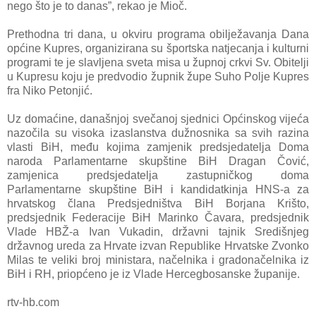
nego što je to danas”, rekao je Mioč.
Prethodna tri dana, u okviru programa obilježavanja Dana
općine Kupres, organizirana su športska natjecanja i kulturni
programi te je slavljena sveta misa u župnoj crkvi Sv. Obitelji
u Kupresu koju je predvodio župnik župe Suho Polje Kupres
fra Niko Petonjić.
Uz domaćine, današnjoj svečanoj sjednici Općinskog vijeća
nazočila su visoka izaslanstva dužnosnika sa svih razina
vlasti BiH, među kojima zamjenik predsjedatelja Doma
naroda Parlamentarne skupštine BiH Dragan Čović,
zamjenica predsjedatelja zastupničkog doma
Parlamentarne skupštine BiH i kandidatkinja HNS-a za
hrvatskog člana Predsjedništva BiH Borjana Krišto,
predsjednik Federacije BiH Marinko Čavara, predsjednik
Vlade HBŽ-a Ivan Vukadin, državni tajnik Središnjeg
državnog ureda za Hrvate izvan Republike Hrvatske Zvonko
Milas te veliki broj ministara, načelnika i gradonačelnika iz
BiH i RH, priopćeno je iz Vlade Hercegbosanske županije.
rtv-hb.com