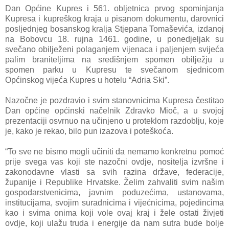
Dan Općine Kupres i 561. obljetnica prvog spominjanja
Kupresa i kupreškog kraja u pisanom dokumentu, darovnici
posljednjeg bosanskog kralja Stjepana Tomaševića, izdanoj
na Bobovcu 18. rujna 1461. godine, u ponedjeljak su
svečano obilježeni polaganjem vijenaca i paljenjem svijeća
palim braniteljima na središnjem spomen obilježju u
spomen parku u Kupresu te svečanom sjednicom
Općinskog vijeća Kupres u hotelu “Adria Ski”.
Nazočne je pozdravio i svim stanovnicima Kupresa čestitao
Dan općine općinski načelnik Zdravko Mioč, a u svojoj
prezentaciji osvrnuo na učinjeno u proteklom razdoblju, koje
je, kako je rekao, bilo pun izazova i poteškoća.
“To sve ne bismo mogli učiniti da nemamo konkretnu pomoć
prije svega vas koji ste nazočni ovdje, nositelja izvršne i
zakonodavne vlasti sa svih razina države, federacije,
županije i Republike Hrvatske. Želim zahvaliti svim našim
gospodarstvenicima, javnim poduzećima, ustanovama,
institucijama, svojim suradnicima i vijećnicima, pojedincima
kao i svima onima koji vole ovaj kraj i žele ostati živjeti
ovdje, koji ulažu truda i energije da nam sutra bude bolje