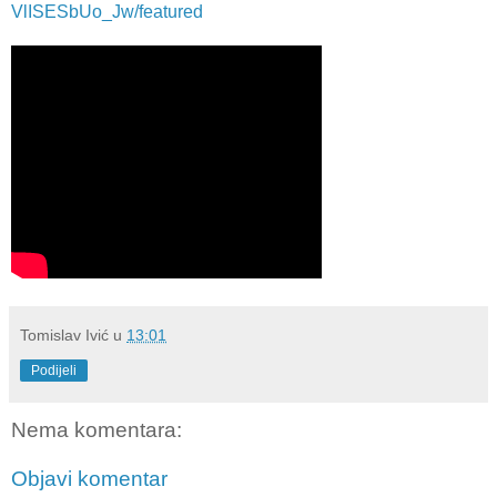
VlISESbUo_Jw/featured
Tomislav Ivić
u
13:01
Podijeli
Nema komentara:
Objavi komentar