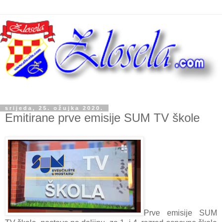
srijeda, 25. ožujka 2020.
Emitirane prve emisije SUM TV škole
Prve emisije SUM