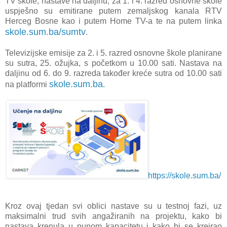
TV škole, nastave na daljinu, za 1. i 4. razred osnovne škole
uspješno su emitirane putem zemaljskog kanala RTV
Herceg Bosne kao i putem Home TV-a te na putem linka
skole.sum.ba/sumtv
.
Televizijske emisije za 2. i 5. razred osnovne škole planirane
su sutra, 25. ožujka, s početkom u 10.00 sati. Nastava na
daljinu od 6. do 9. razreda također kreće sutra od 10.00 sati
skole.sum.ba
na platformi
.
https://skole.sum.ba/
Kroz ovaj tjedan svi oblici nastave su u testnoj fazi, uz
maksimalni trud svih angažiranih na projektu, kako bi
nastava krenula u punom kapacitetu i kako bi se kreirao