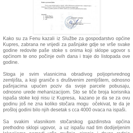
Kako su za Fenu kazali iz Službe za gospodarstvo općine
Kupres, zabrana ne vrijedi za pašnjake gdje se vrše svake
godine redovite paše stoke s onima koji sklope ugovor s
općinom te ono počinje ovih dana i traje do listopada ove
godine.
Stoga je svim vlasnicima obradivog poljoprivrednog
zemljišta, a koji graniče s društvenim zemljištem, odnosno
pašnjacima upućen poziv da svoje parcele pobusaju,
odnosno urede mehanizacijom. Sto se tiče broja korisnika
ispaša stoke koji nisu iz Kupresa, kazano je da se za ovu
godinu još ne zna koliko stočara mogu očekivat, te da je
prošloj godini bilo njih desetak s cca 4000 ovaca na ispaši.
Sa svakim vlasnikom stočarskog gazdinstva općina
prethodno sklopi ugovor, a uz ispašu nad tim dodijeljenim