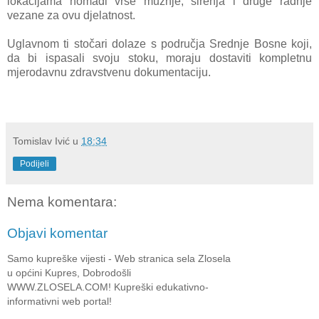
lokacijama nomadi vrše mužnje, sirenja i druge radnje
vezane za ovu djelatnost.
Uglavnom ti stočari dolaze s područja Srednje Bosne koji,
da bi ispasali svoju stoku, moraju dostaviti kompletnu
mjerodavnu zdravstvenu dokumentaciju.
Tomislav Ivić
u
18:34
Podijeli
Nema komentara:
Objavi komentar
Samo kupreške vijesti - Web stranica sela Zlosela
u općini Kupres, Dobrodošli
WWW.ZLOSELA.COM! Kupreški edukativno-
informativni web portal!