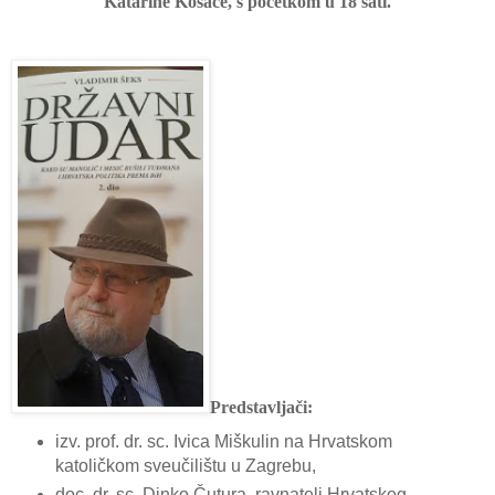
Katarine Kosače, s početkom u 18 sati.
Predstavljači:
izv. prof. dr. sc. Ivica Miškulin na Hrvatskom
katoličkom sveučilištu u Zagrebu,
doc. dr. sc. Dinko Čutura, ravnatelj Hrvatskog