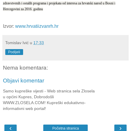
zdravstvenih i ostalih programa i projekata od interesa za hrvatski narod u Bosni i
Hercegovini za 2016. godinu
Izvor:
www.hrvatiizvanrh.hr
Tomislav Ivić
u
17:33
Podijeli
Nema komentara:
Objavi komentar
Samo kupreške vijesti - Web stranica sela Zlosela
u općini Kupres, Dobrodošli
WWW.ZLOSELA.COM! Kupreški edukativno-
informativni web portal!
‹
›
Početna stranica