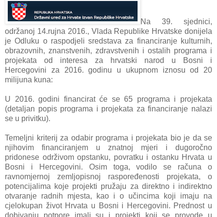
Na 39. sjednici,
održanoj 14.rujna 2016., Vlada Republike Hrvatske donijela
je Odluku o raspodjeli sredstava za financiranje kulturnih,
obrazovnih, znanstvenih, zdravstvenih i ostalih programa i
projekata od interesa za hrvatski narod u Bosni i
Hercegovini za 2016. godinu u ukupnom iznosu od 20
milijuna kuna:
U 2016. godini financirat će se 65 programa i projekata
(detaljan popis programa i projekata za financiranje nalazi
se u privitku).
Temeljni kriterij za odabir programa i projekata bio je da se
njihovim financiranjem u znatnoj mjeri i dugoročno
pridonese održivom opstanku, povratku i ostanku Hrvata u
Bosni i Hercegovini. Osim toga, vodilo se računa o
ravnomjernoj zemljopisnoj raspoređenosti projekata, o
potencijalima koje projekti pružaju za direktno i indirektno
otvaranje radnih mjesta, kao i o učincima koji imaju na
cjelokupan život Hrvata u Bosni i Hercegovini. Prednost u
dobivanju potpore imali su i projekti koji se provode u