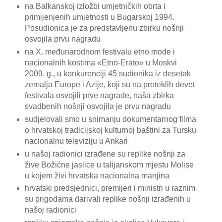
na Balkanskoj izložbi umjetničkih obrta i
primijenjenih umjetnosti u Bugarskoj 1994.
Posudionica je za predstavljenu zbirku nošnji
osvojila prvu nagradu
na X. međunarodnom festivalu etno mode i
nacionalnih kostima «Etno-Erato» u Moskvi
2009. g., u konkurenciji 45 sudionika iz desetak
zemalja Europe i Azije, koji su na proteklih devet
festivala osvojili prve nagrade, naša zbirka
svadbenih nošnji osvojila je prvu nagradu
sudjelovali smo u snimanju dokumentarnog filma
o hrvatskoj tradicijskoj kulturnoj baštini za Tursku
nacionalnu televiziju u Ankari
u našoj radionici izrađene su replike nošnji za
žive Božićne jaslice u talijanskom mjestu Molise
u kojem živi hrvatska nacionalna manjina
hrvatski predsjednici, premijeri i ministri u raznim
su prigodama darivali replike nošnji izrađenih u
našoj radionici