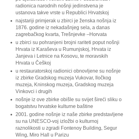
radionica narodnih nošnji jedinstvena je
ustanova takve vrste u Republici Hrvatskoj
najstariji primjerak u zbirci je ženska nošnja iz
1876. godine iz nekadašnjeg sela, a danas
zagrebačkog kvarta, Trešnjevke –Horvata
u zbirci su pohranjeni brojni rariteti poput nošnji
Hrvata iz Karaševa u Rumunjskoj, Hrvata iz
Janjeva i Letnice na Kosovu, te moravskih
Hrvata u Češkoj
u restauratorskoj radionici obnovljene su nošnje
iz zbirke Gradskog muzeja Vukovar, Iločkog
muzeja, Kninskog muzeja, Gradskog muzeja
Vinkovci i drugih
nošnje iz ove zbirke obišle su svijet šireći sliku o
bogatstvu hrvatske kulturne baštine
2001. godine nošnje iz naše zbirke predstavljene
su na UNESCO-voj izložbi o kulturnoj
raznolikosti u zgradi Fontenoy Building, Segur
Wing, Miro Hall u Parizu