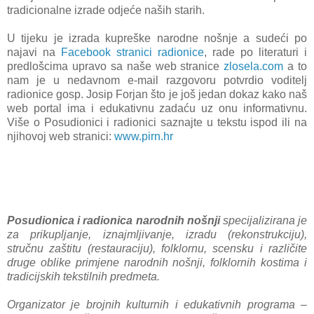
tradicionalne izrade odjeće naših starih.
U tijeku je izrada kupreške narodne nošnje a sudeći po
najavi na
Facebook stranici radionice
, rade po literaturi i
predlošcima upravo sa naše web stranice
zlosela.com
a to
nam je u nedavnom e-mail razgovoru potvrdio voditelj
radionice gosp. Josip Forjan što je još jedan dokaz kako naš
web portal ima i edukativnu zadaću uz onu informativnu.
Više o Posudionici i radionici saznajte u tekstu ispod ili na
njihovoj web stranici:
www.pirn.hr
Posudionica i radionica narodnih nošnji
specijalizirana je
za prikupljanje, iznajmljivanje, izradu (rekonstrukciju),
stručnu zaštitu (restauraciju), folklornu, scensku i različite
druge oblike primjene narodnih nošnji, folklornih kostima i
tradicijskih tekstilnih predmeta.
Organizator je brojnih kulturnih i edukativnih programa –