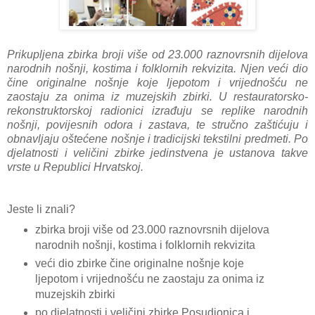
Prikupljena zbirka broji više od 23.000 raznovrsnih dijelova
narodnih nošnji, kostima i folklornih rekvizita. Njen veći dio
čine originalne nošnje koje ljepotom i vrijednošću ne
zaostaju za onima iz muzejskih zbirki. U restauratorsko-
rekonstruktorskoj radionici izrađuju se replike narodnih
nošnji, povijesnih odora i zastava, te stručno zaštićuju i
obnavljaju oštećene nošnje i tradicijski tekstilni predmeti. Po
djelatnosti i veličini zbirke jedinstvena je ustanova takve
vrste u Republici Hrvatskoj.
Jeste li znali?
zbirka broji više od 23.000 raznovrsnih dijelova
narodnih nošnji, kostima i folklornih rekvizita
veći dio zbirke čine originalne nošnje koje
ljepotom i vrijednošću ne zaostaju za onima iz
muzejskih zbirki
po djelatnosti i veličini zbirke Posudionica i