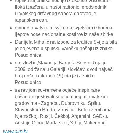
repliku srijemske nošnje iz okolice Vukovara i
Iloka izrađenu u našoj radionici predsjednik
Hrvatskog državnog sabora darovao je
japanskom caru
mnoge hrvatske missice na svjetskim izborima
ljepote nose nacionalne kostime iz naše zbirke
Danijela Mihalić na izboru za kraljicu Svijeta bila
je odjevena u splitsku varošku nošnju iz zbirke
Posudionice
na izložbi „Slavonija Baranja Srijem, koja je
2009. održana u Galeriji Klovićevi dvori najveći
broj nošnji (ukupno 15) bio je iz zbirke
Posudionice
sa revijom suvremene odjeće inspirirane
baštinom gostovali smo u mnogim hrvatskim
gradovima - Zagrebu, Dubrovniku, Splitu,
Slavonskom Brodu, Virovitici, Bolu i zemljama
Njemačkoj, Rusiji, Češkoj, Argentini, SAD-u,
Austriji, Cipru, Mađarskoj, Srbiji, Makedoniji.
www.pirn.hr