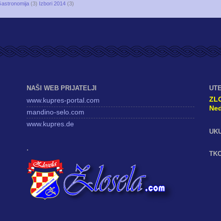
astronomija
(3)
Izbori 2014
(3)
NAŠI WEB PRIJATELJI
UT
ZL
www.kupres-portal.com
Ned
mandino-selo.com
www.kupres.de
UK
.
TKO