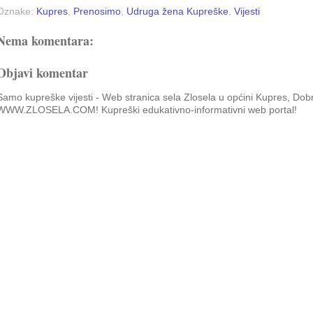
Oznake:
Kupres
,
Prenosimo
,
Udruga žena Kupreške
,
Vijesti
Nema komentara:
Objavi komentar
Samo kupreške vijesti - Web stranica sela Zlosela u općini Kupres, Dob
WWW.ZLOSELA.COM! Kupreški edukativno-informativni web portal!