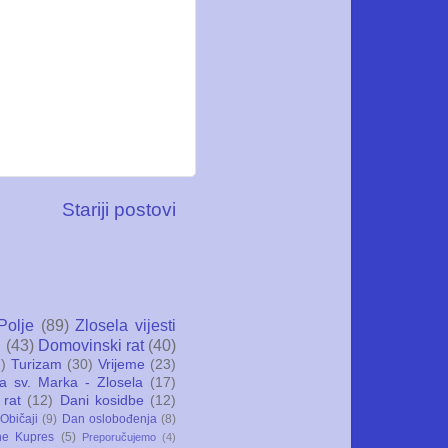
Stariji postovi
Polje
(89)
Zlosela vijesti
i
(43)
Domovinski rat
(40)
)
Turizam
(30)
Vrijeme
(23)
ca sv. Marka - Zlosela
(17)
 rat
(12)
Dani kosidbe
(12)
Običaji
(9)
Dan oslobođenja
(8)
ne Kupres
(5)
Preporučujemo
(4)