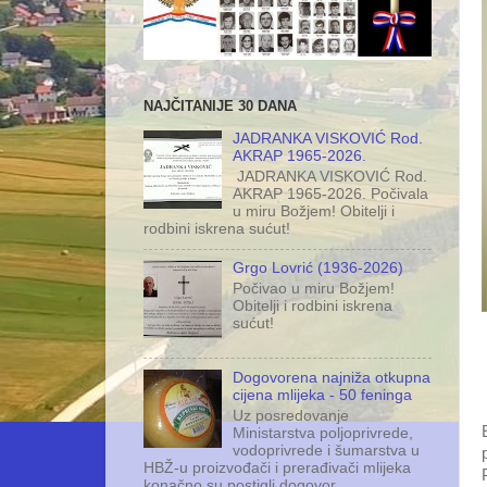
NAJČITANIJE 30 DANA
JADRANKA VISKOVIĆ Rod.
AKRAP 1965-2026.
JADRANKA VISKOVIĆ Rod.
AKRAP 1965-2026. Počivala
u miru Božjem! Obitelji i
rodbini iskrena sućut!
Grgo Lovrić (1936-2026)
Počivao u miru Božjem!
Obitelji i rodbini iskrena
sućut!
Dogovorena najniža otkupna
cijena mlijeka - 50 feninga
Uz posredovanje
Ministarstva poljoprivrede,
vodoprivrede i šumarstva u
HBŽ-u proizvođači i prerađivači mlijeka
konačno su postigli dogovor ...