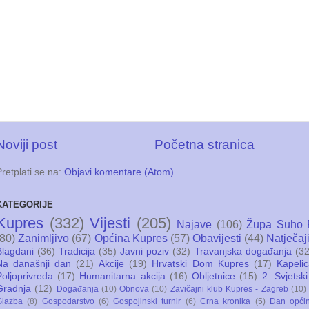
Noviji post
Početna stranica
Pretplati se na:
Objavi komentare (Atom)
KATEGORIJE
Kupres
(332)
Vijesti
(205)
Najave
(106)
Župa Suho 
(80)
Zanimljivo
(67)
Općina Kupres
(57)
Obavijesti
(44)
Natječaj
Blagdani
(36)
Tradicija
(35)
Javni poziv
(32)
Travanjska događanja
(32
Na današnji dan
(21)
Akcije
(19)
Hrvatski Dom Kupres
(17)
Kapeli
Poljoprivreda
(17)
Humanitarna akcija
(16)
Obljetnice
(15)
2. Svjetski
Gradnja
(12)
Događanja
(10)
Obnova
(10)
Zavičajni klub Kupres - Zagreb
(10)
Glazba
(8)
Gospodarstvo
(6)
Gospojinski turnir
(6)
Crna kronika
(5)
Dan opći