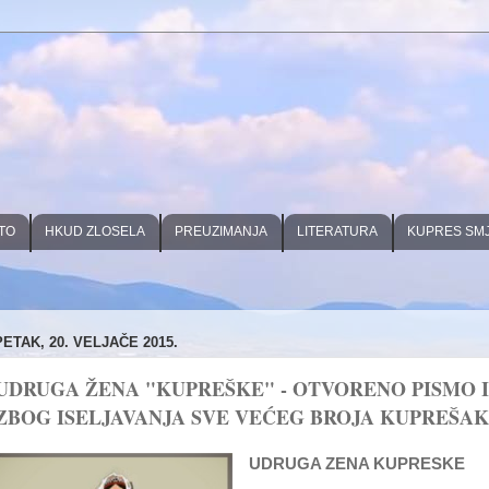
TO
HKUD ZLOSELA
PREUZIMANJA
LITERATURA
KUPRES SM
PETAK, 20. VELJAČE 2015.
UDRUGA ŽENA "KUPREŠKE" - OTVORENO PISMO 
ZBOG ISELJAVANJA SVE VEĆEG BROJA KUPREŠA
UDRUGA ZENA KUPRESKE