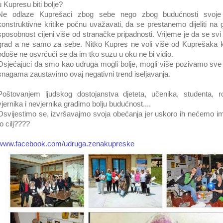
u Kupresu biti bolje?
Ne odlaze Kuprešaci zbog sebe nego zbog budućnosti svoje 
konstruktivne kritike počnu uvažavati, da se prestanemo dijeliti na g
sposobnost cijeni više od stranačke pripadnosti. Vrijeme je da se s
grad a ne samo za sebe. Nitko Kupres ne voli više od Kuprešaka ko
odoše ne osvrćući se da im tko suzu u oku ne bi vidio.
Osjećajuci da smo kao udruga mogli bolje, mogli više pozivamo sv
snagama zaustavimo ovaj negativni trend iseljavanja.
Poštovanjem ljudskog dostojanstva djeteta, učenika, studenta, rod
vjernika i nevjernika gradimo bolju budućnost....
Osvijestimo se, izvršavajmo svoja obećanja jer uskoro ih nećemo imat
to cilj????
www.facebook.com/udruga.zenakupreske