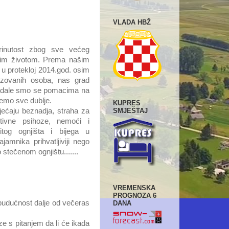
VLADA HBŽ
rinutost zbog sve većeg
jim životom. Prema našim
 u protekloj 2014.god. osim
azovanih osoba, nas grad
. Nadale smo se pomacima na
nemo sve dublje.
KUPRES
SMJEŠTAJ
jećaju beznadja, straha za
ktivne psihoze, nemoći i
itog ognjišta i bijega u
amnika prihvatljiviji nego
tečenom ognjištu.......
VREMENSKA
PROGNOZA 6
 budućnost dalje od večeras
DANA
ze s pitanjem da li će ikada