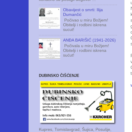
Obavijest o smrti: Ilija
Dumančić
Počivao u miru Božjem!
Obitelji i rodbini iskrena
sucut!
ANĐA BARIŠIĆ (1941-2026)
Počivala u miru Božjem!
Obitelji i rodbini iskrena
sućut!
DUBINSKO ČIŠĆENJE
Kupres, Tomislavgrad, Šujica, Posušje,