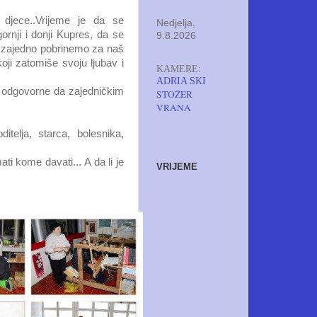
djece..Vrijeme je da se
Nedjelja,
ornji i donji Kupres, da se
9.8.2026
vi zajedno pobrinemo za naš
ji zatomiše svoju ljubav i
KAMERE:
ADRIA SKI
e odgovorne da zajedničkim
STOŽER
VRANA
itelja, starca, bolesnika,
i kome davati... A da li je
VRIJEME