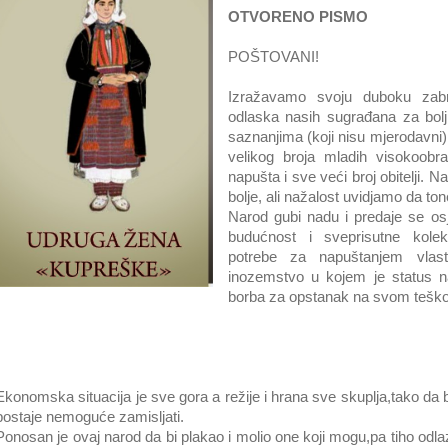
OTVORENO PISMO
POŠTOVANI!
Izražavamo svoju duboku zab
odlaska nasih sugrađana za bol
saznanjima (koji nisu mjerodavni)
velikog broja mladih visokoobr
napušta i sve veći broj obitelji
bolje, ali nažalost uvidjamo da to
Narod gubi nadu i predaje se os
budućnost i sveprisutne kole
potrebe za napuštanjem vlast
inozemstvo u kojem je status naj
borba za opstanak na svom teško s
Ekonomska situacija je sve gora a režije i hrana sve skuplja,tako da
postaje nemoguće zamisljati.
Ponosan je ovaj narod da bi plakao i molio one koji mogu,pa tiho odla