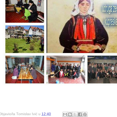
Objavio/la
Tomislav Ivić
u
12:40