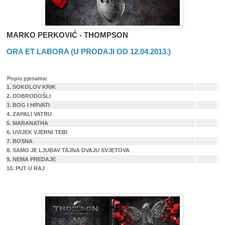
MARKO PERKOVIĆ -
THOMPSON
ORA ET LABORA (U PRODAJI OD 12.04.2013.)
Popis pjesama:
1.
SOKOLOV KRIK
2.
DOBRODOŠLI
3.
BOG I HRVATI
4.
ZAPALI VATRU
5.
MARANATHA
6.
UVIJEK VJERNI TEBI
7.
BOSNA
8.
SAMO JE LJUBAV TAJNA DVAJU SVJETOVA
9.
NEMA PREDAJE
10.
PUT U RAJ