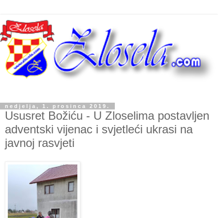
nedjelja, 1. prosinca 2019.
Ususret Božiću - U Zloselima postavljen
adventski vijenac i svjetleći ukrasi na
javnoj rasvjeti