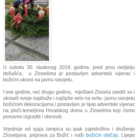
U subotu 30. studenog 2019. godine, pred prvu nedjelju
došašća, u Zloselima je postavljen adventski vijenac i
božićni ukrasi na javnu rasvjetu.
I ove godine, već drugu godinu, mještani Zlosela uredili su i
ukrasili svoje najdraže i najlipše selo na svitu- javnu rasvjetu
božićnim dekoracijama i postavljen je lijep adventski vijenac
na ploči-temeljima Hrvatskog doma u Zloselima koji ćemo
ponovno izgraditi i obnoviti.
Vrjednije od sjaja lampica su ipak zajedništvo i druženje
Zloseljana, priprava za Božić i naši
božićni običaji
. Lijepo