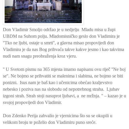
Don Vladimir Smoljo održao je u nedjelju Mladu misu u
župi
UBDM na Suhom polju. Mladomisničko geslo don Vladimira je
''Tko ne ljubi, ostaje u smrti'', a glavna misao propovijedi don
Vladimira je da nas Bog prihvaća takve kakve jesmo i kao takvima
nudi nam snagu preobraženja kroz vjeru.
'' U Svetom pismu na 365 mjesta imamo napisanu ovu riječ ''Ne boj
se''. Ne bojmo se prihvatiti se malenima i slabima, ne bojmo se biti
ponizni.
Isus nam je baš kao i učenicima obećao kraljevstvo
nebesko i poziva nas na slobodu od nepotrebnog straha.
Ljubav
izgoni strah. Strah stoji nasuprot ljubavi, a
ne mržnja. '' – kazao je u
svojoj propovijedi don Vladimir.
Don Zdenko Perija zahvalio je vjernicima što su se okupili u
velikom broju te poželio don Vladimiru puno sreće.