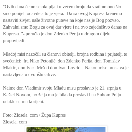
''Ovih dana ćemo se okupljati u većem broju da vratimo ono što
smo ponijeli odavde a to je vjera.
Da sa ovog Kupresa krenemo
nastaviti živjeti naše životne puteve na koje nas je Bog pozvao.
Zahvalni smo Bogu za ovaj dar vjere i na ovo zajedništvo danas na
Kupresu. ''- poručio je don Zdenko Perija u drugom dijelu
propovijedi .
Mladoj misi nazočili su članovi obitelji, brojna rodbina i prijatelji te
svećenici:
fra Niko Petonjić, don Zdenko Perija, don Tomislav
Mlakić, don Ivica Mršo i don Ivan Lovrić.
Nakon mise proslava je
nastavljena u dvorištu crkve.
Naime don Vladimir svoju Mladu misu proslavio je 21. srpnja u
Kaštel Novom, no želja mu je bila da proslavi i na Suhom Polju
odakle su mu korijeni.
Foto: Zlosela. com / Župa Kupres
Zlosela. com