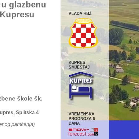
 u glazbenu
 Kupresu
VLADA HBŽ
KUPRES
SMJEŠTAJ
zbene škole šk.
upres, Splitska 4
VREMENSKA
PROGNOZA 6
DANA
zbenog pamćenja)