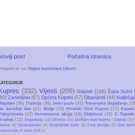
Noviji post
Početna stranica
Pretplati se na:
Objavi komentare (Atom)
KATEGORIJE
Kupres
(332)
Vijesti
(205)
Najave
(106)
Župa Suho 
(80)
Zanimljivo
(67)
Općina Kupres
(57)
Obavijesti
(44)
Natječaj
Blagdani
(36)
Tradicija
(35)
Javni poziv
(32)
Travanjska događanja
(32
Na današnji dan
(21)
Akcije
(19)
Hrvatski Dom Kupres
(17)
Kapeli
Poljoprivreda
(17)
Humanitarna akcija
(16)
Obljetnice
(15)
2. Svjetski
Gradnja
(12)
Događanja
(10)
Obnova
(10)
Zavičajni klub Kupres - Zagreb
(10)
Glazba
(8)
Gospodarstvo
(6)
Gospojinski turnir
(6)
Crna kronika
(5)
Dan opći
astronomija
(3)
Izbori 2014
(3)