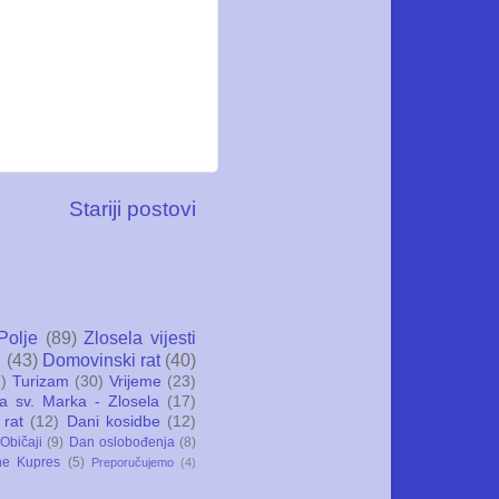
Stariji postovi
Polje
(89)
Zlosela vijesti
i
(43)
Domovinski rat
(40)
)
Turizam
(30)
Vrijeme
(23)
ca sv. Marka - Zlosela
(17)
 rat
(12)
Dani kosidbe
(12)
Običaji
(9)
Dan oslobođenja
(8)
ne Kupres
(5)
Preporučujemo
(4)