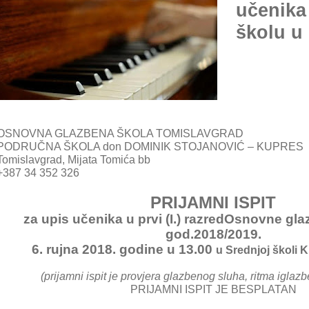
učenika
školu u
OSNOVNA GLAZBENA ŠKOLA TOMISLAVGRAD
PODRUČNA ŠKOLA don DOMINIK STOJANOVIĆ – KUPRES
Tomislavgrad, Mijata Tomića bb
+387 34 352 326
PRIJAMNI ISPIT
za upis učenika u prvi (I.) razredOsnovne gla
god.2018/2019.
6. rujna 2018. godine u 13.00
u Srednjoj školi K
(prijamni ispit je provjera glazbenog sluha, ritma igla
PRIJAMNI ISPIT JE BESPLATAN