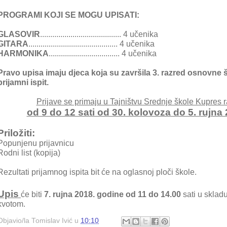
PROGRAMI KOJI SE MOGU UPISATI:
GLASOVIR
........................................ 4 učenika
GITARA
............................................ 4 učenika
HARMONIKA
................................... 4 učenika
Pravo upisa imaju djeca koja su završila 3. razred osnovne š
prijamni ispit.
Prijave se primaju u Tajništvu Srednje škole Kupre
od 9 do 12 sati od 30. kolovoza do 5. rujna
Priložiti:
Popunjenu prijavnicu
Rodni list (kopija)
Rezultati prijamnog ispita bit će na oglasnoj ploči škole.
Upis
će biti
7. rujna 2018. godine od 11 do 14.00
sati u skla
kvotom.
Objavio/la
Tomislav Ivić
u
10:10