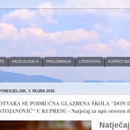
TO
HKUD ZLOSELA
PREUZIMANJA
LITERATURA
KUPRES SM
PONEDJELJAK, 3. RUJNA 2018.
OTVARA SE PODRUČNA GLAZBENA ŠKOLA "DON 
STOJANOVIĆ" U KUPRESU - Natječaj za upis otvoren do 
Natječaj