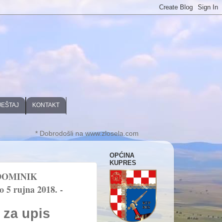
JEŠTAJ
KONTAKT
* Dobrodošli na www.zlosela.com
OPĆINA
KUPRES
DOMINIK
5 rujna 2018. -
 za upis