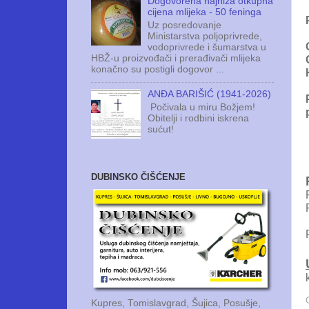
Dogovorena najniža otkupna
cijena mlijeka - 50 feninga
Uz posredovanje
Ministarstva poljoprivrede,
vodoprivrede i šumarstva u
HBŽ-u proizvođači i prerađivači mlijeka
konačno su postigli dogovor ...
ANĐA BARIŠIĆ (1941-2026)
Počivala u miru Božjem!
Obitelji i rodbini iskrena
sućut!
DUBINSKO ČIŠĆENJE
Kupres, Tomislavgrad, Šujica, Posušje,