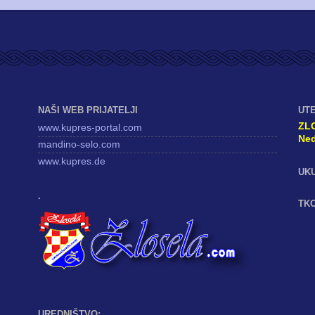
NAŠI WEB PRIJATELJI
UT
ZL
www.kupres-portal.com
Ned
mandino-selo.com
www.kupres.de
UK
.
TKO
UREDNIŠTVO: