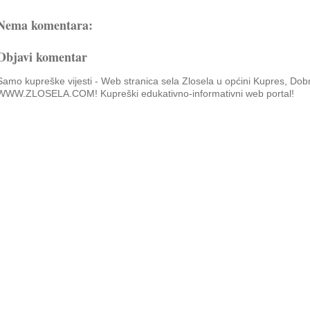
Nema komentara:
Objavi komentar
Samo kupreške vijesti - Web stranica sela Zlosela u općini Kupres, Dob
WWW.ZLOSELA.COM! Kupreški edukativno-informativni web portal!