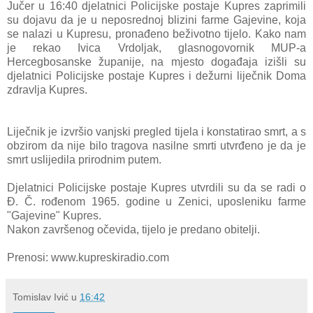
Jučer u 16:40 djelatnici Policijske postaje Kupres zaprimili
su dojavu da je u neposrednoj blizini farme Gajevine, koja
se nalazi u Kupresu, pronađeno beživotno tijelo. Kako nam
je rekao Ivica Vrdoljak, glasnogovornik MUP-a
Hercegbosanske županije, na mjesto događaja izišli su
djelatnici Policijske postaje Kupres i dežurni liječnik Doma
zdravlja Kupres.
Liječnik je izvršio vanjski pregled tijela i konstatirao smrt, a s
obzirom da nije bilo tragova nasilne smrti utvrđeno je da je
smrt uslijedila prirodnim putem.
Djelatnici Policijske postaje Kupres utvrdili su da se radi o
Đ. Č. rođenom 1965. godine u Zenici, uposleniku farme
"Gajevine" Kupres.
Nakon završenog očevida, tijelo je predano obitelji.
Prenosi: www.kupreskiradio.com
Tomislav Ivić
u
16:42