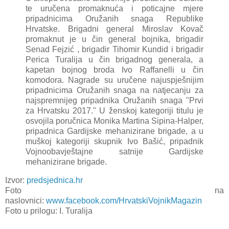
te uručena promaknuća i poticajne mjere
pripadnicima Oružanih snaga Republike
Hrvatske. Brigadni general Miroslav Kovač
promaknut je u čin general bojnika, brigadir
Senad Fejzić , brigadir Tihomir Kundid i brigadir
Perica Turalija u čin brigadnog generala, a
kapetan bojnog broda Ivo Raffanelli u čin
komodora. Nagrade su uručene najuspješnijim
pripadnicima Oružanih snaga na natjecanju za
najspremnijeg pripadnika Oružanih snaga "Prvi
za Hrvatsku 2017." U ženskoj kategoriji titulu je
osvojila poručnica Monika Martina Sipina-Halper,
pripadnica Gardijske mehanizirane brigade, a u
muškoj kategoriji skupnik Ivo Bašić, pripadnik
Vojnoobavještajne satnije Gardijske
mehanizirane brigade.
Izvor:
predsjednica.hr
Foto na
naslovnici:
www.facebook.com/HrvatskiVojnikMagazin
Foto u prilogu: I. Turalija