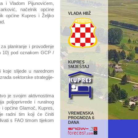
a i Vladom Pijunovićem,
rković, načelnik općine
VLADA HBŽ
ik općine Kupres i Željko
ad.
za planiranje i provođenje
nton 10) pod oznakom GCP /
KUPRES
SMJEŠTAJ
ti koje slijede u narednom
izrada sektorske strategije-
stvo je svojim aktivnostima
ja poljoprivrede i ruralnog
le i općine Glamoč, Kupres,
VREMENSKA
radni tim koji će činiti
PROGNOZA 6
ađivati s FAO timom tijekom
DANA