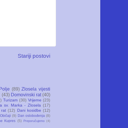
Stariji postovi
Polje
(89)
Zlosela vijesti
i
(43)
Domovinski rat
(40)
)
Turizam
(30)
Vrijeme
(23)
ca sv. Marka - Zlosela
(17)
 rat
(12)
Dani kosidbe
(12)
Običaji
(9)
Dan oslobođenja
(8)
ne Kupres
(5)
Preporučujemo
(4)