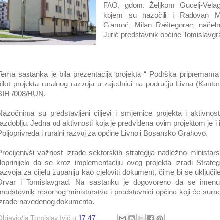
FAO, gđom. Željkom Gudelj-Velag
kojem su nazočili i Radovan Ma
Glamoč, Milan Raštegorac, načeln
Jurić predstavnik općine Tomislavgr
Tema sastanka je bila prezentacija projekta “ Podrška pripremama 
pilot projekta ruralnog razvoja u zajednici na području Livna (Ka
BIH /008/HUN.
Nazočnima su predstavljeni ciljevi i smjernice projekta i aktivnos
razdoblju. Jedna od aktivnosti koja je predviđena ovim projektom je i 
Poljoprivreda i ruralni razvoj za općine Livno i Bosansko Grahovo.
Procijenivši važnost izrade sektorskih strategija nadležno ministar
doprinijelo da se kroz implementaciju ovog projekta izradi Strategi
razvoja za cijelu županiju kao cjeloviti dokument, čime bi se uključi
Drvar i Tomislavgrad. Na sastanku je dogovoreno da se imenuje 
predstavnik resornog ministarstva i predstavnici općina koji će sur
izrade navedenog dokumenta.
Objavio/la
Tomislav Ivić
u
17:47