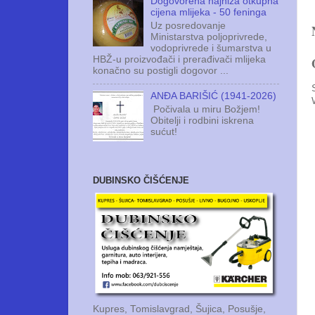
Dogovorena najniža otkupna
cijena mlijeka - 50 feninga
Uz posredovanje
Ministarstva poljoprivrede,
vodoprivrede i šumarstva u
HBŽ-u proizvođači i prerađivači mlijeka
konačno su postigli dogovor ...
ANĐA BARIŠIĆ (1941-2026)
Počivala u miru Božjem!
Obitelji i rodbini iskrena
sućut!
DUBINSKO ČIŠĆENJE
Kupres, Tomislavgrad, Šujica, Posušje,