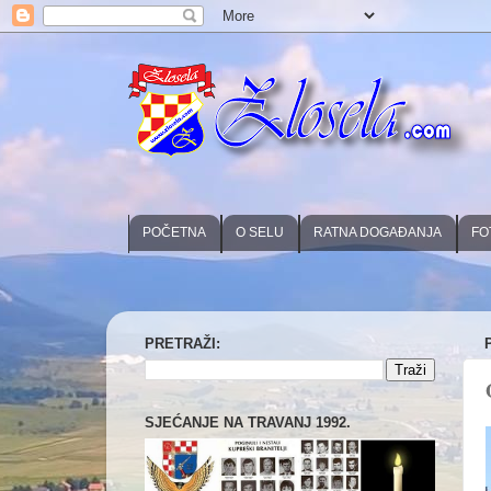
POČETNA
O SELU
RATNA DOGAĐANJA
FO
PRETRAŽI:
SJEĆANJE NA TRAVANJ 1992.