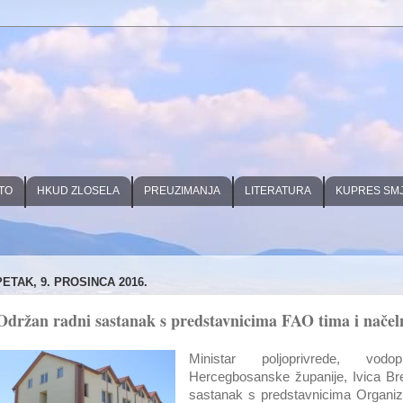
TO
HKUD ZLOSELA
PREUZIMANJA
LITERATURA
KUPRES SM
PETAK, 9. PROSINCA 2016.
Održan radni sastanak s predstavnicima FAO tima i načel
Ministar poljoprivrede, vod
Hercegbosanske županije, Ivica Bre
sastanak s predstavnicima Organiza