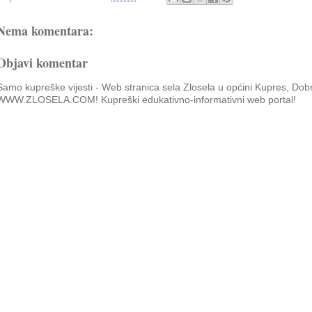
Nema komentara:
Objavi komentar
Samo kupreške vijesti - Web stranica sela Zlosela u općini Kupres, Dob
WWW.ZLOSELA.COM! Kupreški edukativno-informativni web portal!