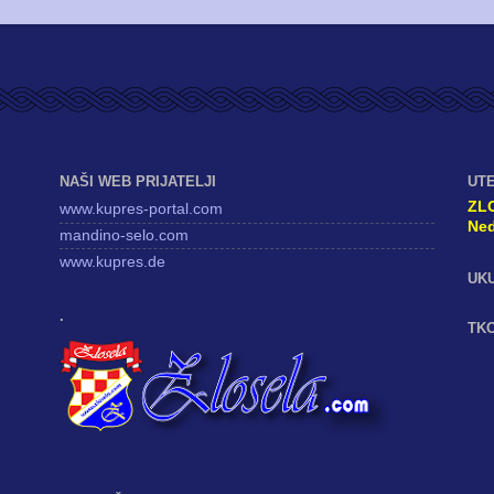
NAŠI WEB PRIJATELJI
UT
ZL
www.kupres-portal.com
Ned
mandino-selo.com
www.kupres.de
UK
.
TKO