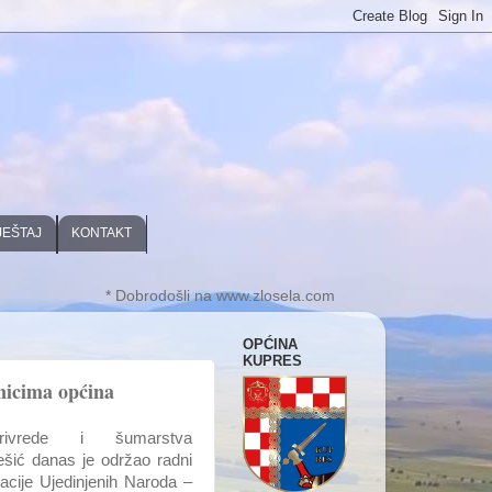
JEŠTAJ
KONTAKT
* Dobrodošli na www.zlosela.com
OPĆINA
KUPRES
nicima općina
oprivrede i šumarstva
šić danas je održao radni
cije Ujedinjenih Naroda –