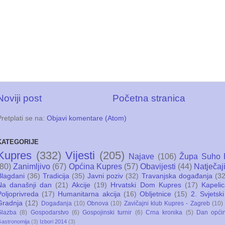
Noviji post
Početna stranica
Pretplati se na:
Objavi komentare (Atom)
KATEGORIJE
Kupres
(332)
Vijesti
(205)
Najave
(106)
Župa Suho 
(80)
Zanimljivo
(67)
Općina Kupres
(57)
Obavijesti
(44)
Natječaj
Blagdani
(36)
Tradicija
(35)
Javni poziv
(32)
Travanjska događanja
(32
Na današnji dan
(21)
Akcije
(19)
Hrvatski Dom Kupres
(17)
Kapeli
Poljoprivreda
(17)
Humanitarna akcija
(16)
Obljetnice
(15)
2. Svjetski
Gradnja
(12)
Događanja
(10)
Obnova
(10)
Zavičajni klub Kupres - Zagreb
(10)
Glazba
(8)
Gospodarstvo
(6)
Gospojinski turnir
(6)
Crna kronika
(5)
Dan opći
astronomija
(3)
Izbori 2014
(3)