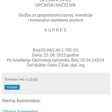
OPĆINA K UPRS
OPĆINSKI NAČELNIK
Služba za gospodarstvo,razvoj, investicije
i komunalno-stambene poslove
K U P R E S
Broj:02-04/1-40-1-785 /15
Dana: 25. 06. 2015.godine
Po ovlaštenju Općinskog načelnika, Broj: 02-34-145/14
Šef službe: Dario Čičak, dipl. ing.
Tomislav Ivić
u
13:45
Podijeli
Nema komentara:
Objavi komentar