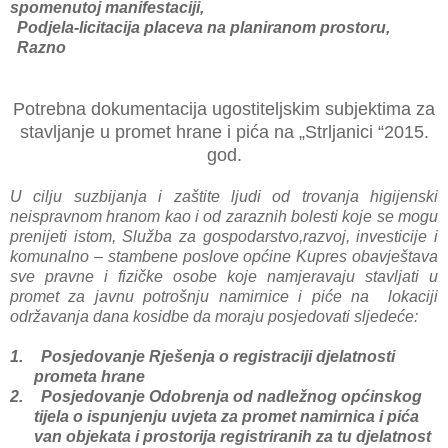
spomenutoj manifestaciji,
Podjela-licitacija placeva na planiranom prostoru,
Razno
Potrebna dokumentacija ugostiteljskim subjektima za
stavljanje u promet hrane i pića na „Strljanici “2015.
god.
U cilju suzbijanja i zaštite ljudi od trovanja higijenski
neispravnom hranom kao i od zaraznih bolesti koje se mogu
prenijeti istom, Služba za gospodarstvo,razvoj, investicije i
komunalno – stambene poslove općine Kupres obavještava
sve pravne i fizičke osobe koje namjeravaju stavljati u
promet za javnu potrošnju namirnice i piće na lokaciji
održavanja dana kosidbe da moraju posjedovati sljedeće:
1.
Posjedovanje Rješenja o registraciji djelatnosti
prometa hrane
2.
Posjedovanje Odobrenja od nadležnog općinskog
tijela o ispunjenju uvjeta za promet namirnica i pića
van objekata i prostorija registriranih za tu djelatnost