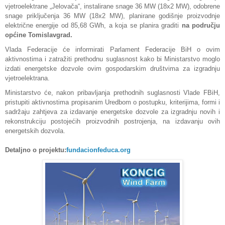
vjetroelektrane „Jelovača“, instalirane snage 36 MW (18x2 MW), odobrene
snage priključenja 36 MW (18x2 MW), planirane godišnje proizvodnje
električne energije od 85,68 GWh, a koja se planira graditi
na području
općine Tomislavgrad.
Vlada Federacije će informirati Parlament Federacije BiH o ovim
aktivnostima i zatražiti prethodnu suglasnost kako bi Ministarstvo moglo
izdati energetske dozvole ovim gospodarskim društvima za izgradnju
vjetroelektrana.
Ministarstvo će, nakon pribavljanja prethodnih suglasnosti Vlade FBiH,
pristupiti aktivnostima propisanim Uredbom o postupku, kriterijima, formi i
sadržaju zahtjeva za izdavanje energetske dozvole za izgradnju novih i
rekonstrukciju postojećih proizvodnih postrojenja, na izdavanju ovih
energetskih dozvola.
Detaljno o projektu:
fundacionfeduca.org