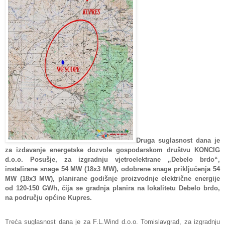
Druga suglasnost dana je
za izdavanje energetske dozvole gospodarskom društvu KONCIG
d.o.o. Posušje, za izgradnju vjetroelektrane „Debelo brdo“,
instalirane snage 54 MW (18x3 MW), odobrene snage priključenja 54
MW (18x3 MW), planirane godišnje proizvodnje električne energije
od 120-150 GWh, čija se gradnja planira na lokalitetu Debelo brdo,
na području općine Kupres.
Treća suglasnost dana je za F.L.Wind d.o.o. Tomislavgrad, za izgradnju