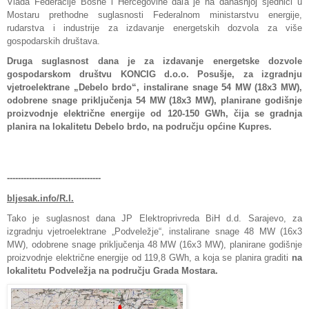
Vlada Federacije Bosne i Hercegovine dala je na današnjoj sjednici u
Mostaru prethodne suglasnosti Federalnom ministarstvu energije,
rudarstva i industrije za izdavanje energetskih dozvola za više
gospodarskih društava.
Druga suglasnost dana je za izdavanje energetske dozvole
gospodarskom društvu KONCIG d.o.o. Posušje, za izgradnju
vjetroelektrane „Debelo brdo“, instalirane snage 54 MW (18x3 MW),
odobrene snage priključenja 54 MW (18x3 MW), planirane godišnje
proizvodnje električne energije od 120-150 GWh, čija se gradnja
planira na lokalitetu Debelo brdo, na području općine Kupres.
----------------------------------
bljesak.info/R.I.
Tako je suglasnost dana JP Elektroprivreda BiH d.d. Sarajevo, za
izgradnju vjetroelektrane „Podveležje“, instalirane snage 48 MW (16x3
MW), odobrene snage priključenja 48 MW (16x3 MW), planirane godišnje
proizvodnje električne energije od 119,8 GWh, a koja se planira graditi
na
lokalitetu Podveležja na području Grada Mostara.