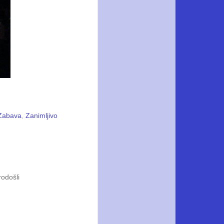
Zabava
,
Zanimljivo
rodošli