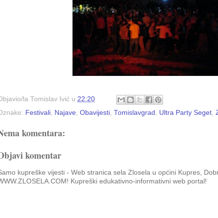
Objavio/la
Tomislav Ivić
u
22:20
Oznake:
Festivali
,
Najave
,
Obavijesti
,
Tomislavgrad
,
Ultra Party Seget
,
Nema komentara:
Objavi komentar
Samo kupreške vijesti - Web stranica sela Zlosela u općini Kupres, Dob
WWW.ZLOSELA.COM! Kupreški edukativno-informativni web portal!