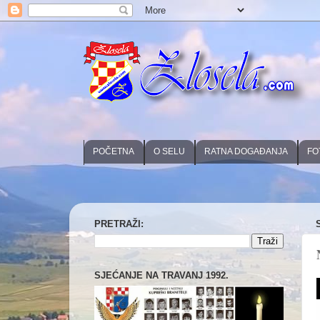
POČETNA
O SELU
RATNA DOGAĐANJA
FO
PRETRAŽI:
SJEĆANJE NA TRAVANJ 1992.