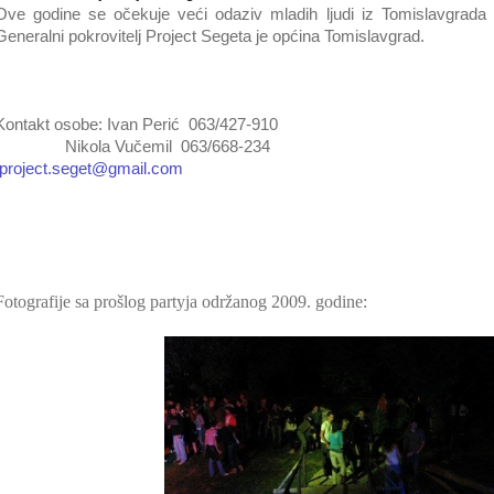
Ove godine se očekuje veći odaziv mladih ljudi iz Tomislavgrada a
Generalni pokrovitelj Project Segeta je općina Tomislavgrad.
Kontakt osobe: Ivan Perić 063/427-910
Nikola Vučemil 063/668-234
project.seget@gmail.com
Fotografije sa prošlog partyja održanog 2009. godine: