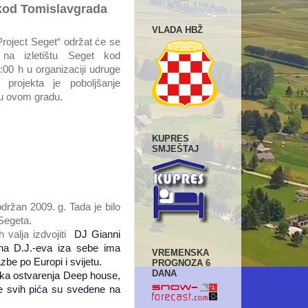
 kod Tomislavgrada
VLADA HBŽ
Project Seget“ održat će se
na izletištu Seget kod
00 h u organizaciji udruge
 projekta je poboljšanje
 u ovom gradu.
KUPRES
SMJEŠTAJ
održan 2009. g. Tada je bilo
 Segeta.
 valja izdvojiti
DJ Gianni
ina D.J.-eva iza sebe ima
VREMENSKA
zbe po Europi i svijetu.
PROGNOZA 6
DANA
nska ostvarenja Deep house,
e svih pića su svedene na