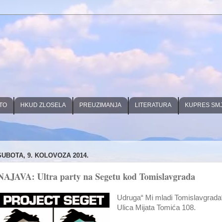
TO
HKUD ZLOSELA
PREUZIMANJA
LITERATURA
KUPRES SM
SUBOTA, 9. KOLOVOZA 2014.
NAJAVA: Ultra party na Segetu kod Tomislavgrada
Udruga“ Mi mladi Tomislavgrada
Ulica Mijata Tomića 108.