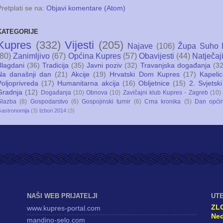
Pretplati se na:
Objavi komentare (Atom)
KATEGORIJE
Kupres
(332)
Vijesti
(205)
Najave
(106)
Župa Suho 
(80)
Zanimljivo
(67)
Općina Kupres
(57)
Obavijesti
(44)
Natječaj
Blagdani
(36)
Tradicija
(35)
Javni poziv
(32)
Travanjska događanja
(32
Na današnji dan
(21)
Akcije
(19)
Hrvatski Dom Kupres
(17)
Kapeli
Poljoprivreda
(17)
Humanitarna akcija
(16)
Obljetnice
(15)
2. Svjetski
Gradnja
(12)
Događanja
(10)
Obnova
(10)
Zavičajni klub Kupres - Zagreb
(10)
Glazba
(8)
Gospodarstvo
(6)
Gospojinski turnir
(6)
Crna kronika
(5)
Dan opći
astronomija
(3)
Izbori 2014
(3)
NAŠI WEB PRIJATELJI
UT
ZL
www.kupres-portal.com
Ned
mandino-selo.com