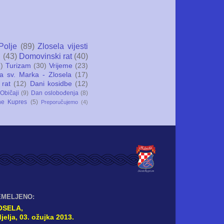
Polje
(89)
Zlosela vijesti
i
(43)
Domovinski rat
(40)
)
Turizam
(30)
Vrijeme
(23)
ca sv. Marka - Zlosela
(17)
 rat
(12)
Dani kosidbe
(12)
Običaji
(9)
Dan oslobođenja
(8)
ne Kupres
(5)
Preporučujemo
(4)
EMELJENO:
OSELA,
jelja, 03. ožujka 2013.