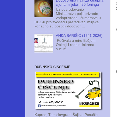
Dogovorena najniža otkupna
cijena mlijeka - 50 feninga
Uz posredovanje
Ministarstva poljoprivrede,
vodoprivrede i šumarstva u
HBŽ-u proizvođači i prerađivači mlijeka
konačno su postigli dogovor ...
ANĐA BARIŠIĆ (1941-2026)
Počivala u miru Božjem!
Obitelji i rodbini iskrena
sućut!
DUBINSKO ČIŠĆENJE
Kupres, Tomislavgrad, Šujica, Posušje,