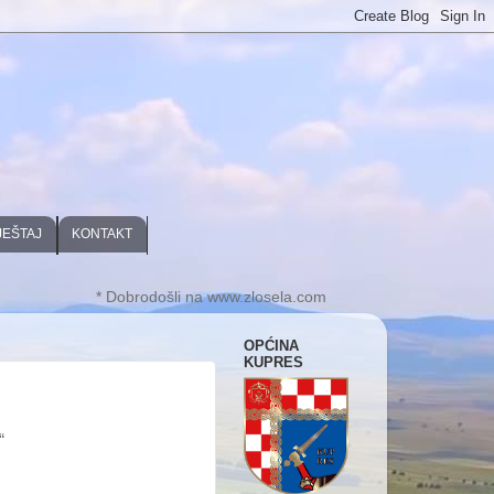
JEŠTAJ
KONTAKT
* Dobrodošli na www.zlosela.com
OPĆINA
KUPRES
“