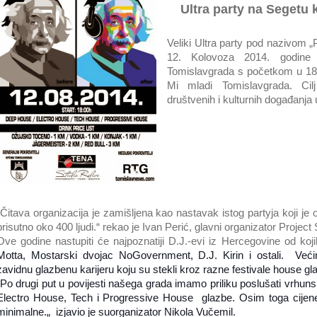
Ultra party na Segetu
Veliki Ultra party pod nazivom „
12. Kolovoza 2014. godine 
Tomislavgrada s početkom u 18:
Mi mladi Tomislavgrada. Cilj
društvenih i kulturnih događanja
„Čitava organizacija je zamišljena kao nastavak istog partyja koji je 
prisutno oko 400 ljudi.“ rekao je Ivan Perić, glavni organizator Project
Ove godine nastupiti će najpoznatiji D.J.-evi iz Hercegovine od kojih
Motta, Mostarski dvojac NoGovernment, D.J. Kirin i ostali. Već
zavidnu glazbenu karijeru koju su stekli kroz razne festivale house gla
„Po drugi put u povijesti našega grada imamo priliku poslušati vrhu
Electro House, Tech i Progressive House glazbe. Osim toga cijen
minimalne.„ izjavio je suorganizator Nikola Vučemil.