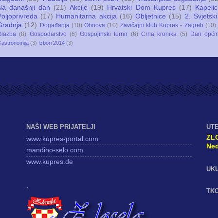
Na današnji dan
(21)
Akcije
(19)
Hrvatski Dom Kupres
(17)
Kapeli
Poljoprivreda
(17)
Humanitarna akcija
(16)
Obljetnice
(15)
2. Svjetski
Gradnja
(12)
Događanja
(10)
Obnova
(10)
Zavičajni klub Kupres - Zagreb
(10)
Glazba
(8)
Gospodarstvo
(6)
Gospojinski turnir
(6)
Crna kronika
(5)
Dan opći
astronomija
(3)
Izbori 2014
(3)
NAŠI WEB PRIJATELJI
UT
ZL
www.kupres-portal.com
Ned
mandino-selo.com
www.kupres.de
UK
.
TKO