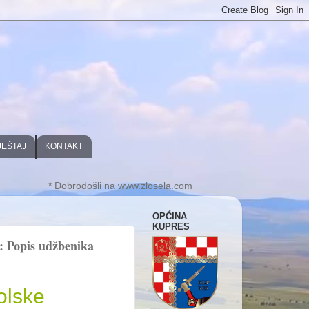
JEŠTAJ
KONTAKT
* Dobrodošli na www.zlosela.com
OPĆINA
KUPRES
opis udžbenika
olske