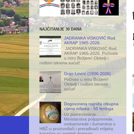
NAJČITANIJE 30 DANA
JADRANKA VISKOVIĆ Rod.
AKRAP 1965-2026.
JADRANKA VISKOVIĆ Rod.
AKRAP 1965-2026. Počivala
u miru Božjem! Obitelji i
rodbini iskrena sućut!
Grgo Lovrić (1936-2026)
Počivao u miru Božjem!
Obitelji i rodbini iskrena
sućut!
Dogovorena najniža otkupna
cijena mlijeka - 50 feninga
Uz posredovanje
Ministarstva poljoprivrede,
vodoprivrede i šumarstva u
HBŽ-u proizvođači i prerađivači mlijeka
konačno su postigli dogovor ...