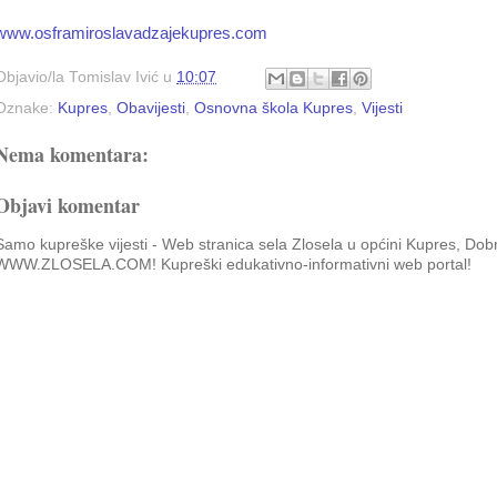
www.osframiroslavadzajekupres.com
Objavio/la
Tomislav Ivić
u
10:07
Oznake:
Kupres
,
Obavijesti
,
Osnovna škola Kupres
,
Vijesti
Nema komentara:
Objavi komentar
Samo kupreške vijesti - Web stranica sela Zlosela u općini Kupres, Dob
WWW.ZLOSELA.COM! Kupreški edukativno-informativni web portal!