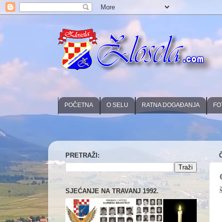
POČETNA
O SELU
RATNA DOGAĐANJA
FO
PRETRAŽI:
SJEĆANJE NA TRAVANJ 1992.