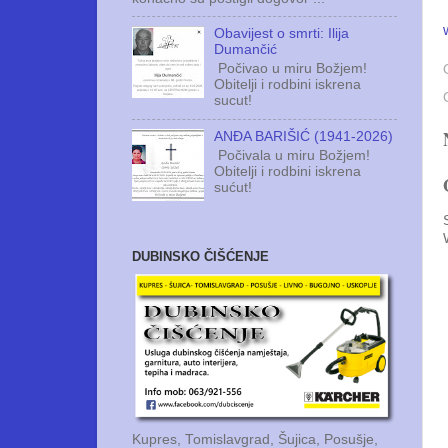
Obavijest o smrti: Ilija
Dumančić
Počivao u miru Božjem!
Obitelji i rodbini iskrena
sucut!
ANĐA BARIŠIĆ (1941-2026)
Počivala u miru Božjem!
Obitelji i rodbini iskrena
sućut!
DUBINSKO ČIŠĆENJE
Kupres, Tomislavgrad, Šujica, Posušje,