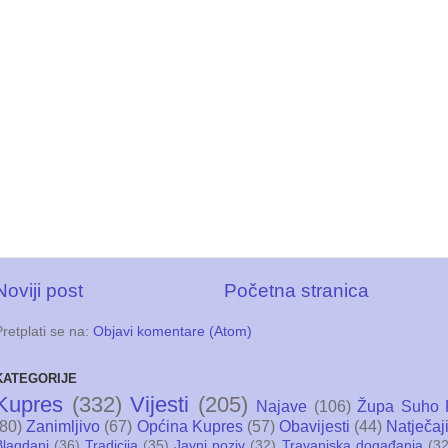
Noviji post
Početna stranica
Pretplati se na:
Objavi komentare (Atom)
KATEGORIJE
Kupres
(332)
Vijesti
(205)
Najave
(106)
Župa Suho 
(80)
Zanimljivo
(67)
Općina Kupres
(57)
Obavijesti
(44)
Natječaj
Blagdani
(36)
Tradicija
(35)
Javni poziv
(32)
Travanjska događanja
(32