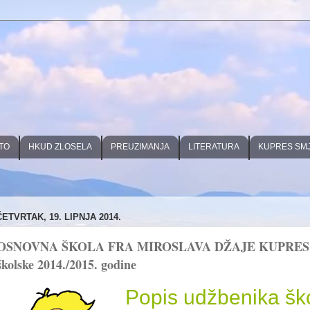
TO
HKUD ZLOSELA
PREUZIMANJA
LITERATURA
KUPRES SM
ČETVRTAK, 19. LIPNJA 2014.
OSNOVNA ŠKOLA FRA MIROSLAVA DŽAJE KUPRES: P
školske 2014./2015. godine
Popis udžbenika šk