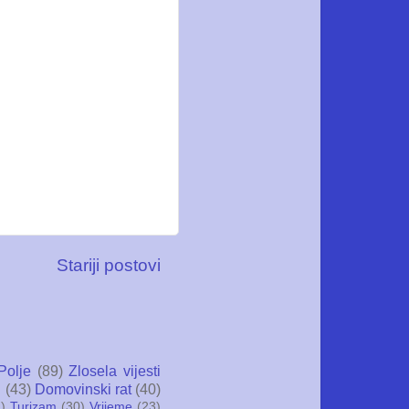
Stariji postovi
Polje
(89)
Zlosela vijesti
i
(43)
Domovinski rat
(40)
)
Turizam
(30)
Vrijeme
(23)