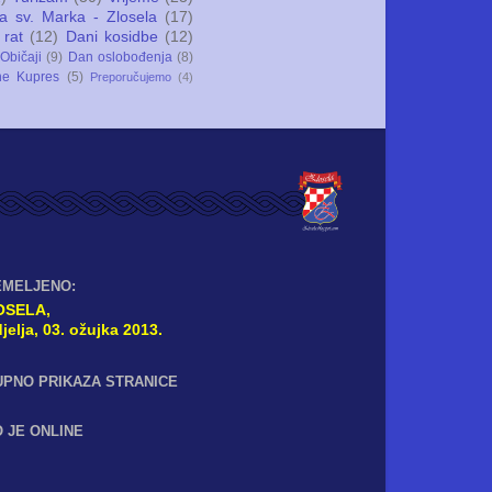
ca sv. Marka - Zlosela
(17)
 rat
(12)
Dani kosidbe
(12)
Običaji
(9)
Dan oslobođenja
(8)
ne Kupres
(5)
Preporučujemo
(4)
EMELJENO:
OSELA,
jelja, 03. ožujka 2013.
UPNO PRIKAZA STRANICE
 JE ONLINE