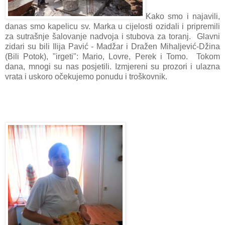
Kako smo i najavili,
danas smo kapelicu sv. Marka u cijelosti ozidali i pripremili
za sutrašnje šalovanje nadvoja i stubova za toranj. Glavni
zidari su bili Ilija Pavić - Madžar i Dražen Mihaljević-Džina
(Bili Potok), "irgeti": Mario, Lovre, Perek i Tomo. Tokom
dana, mnogi su nas posjetili. Izmjereni su prozori i ulazna
vrata i uskoro očekujemo ponudu i troškovnik.