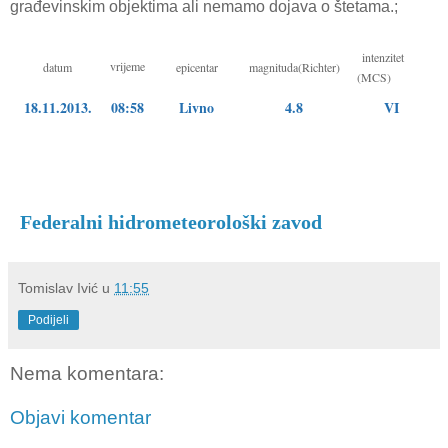
građevinskim objektima ali nemamo dojava o štetama.;
intenzitet
vrijeme
datum
epicentar
magnituda(Richter)
(MCS)
18.11.2013.
08:58
Livno
4.8
VI
Federalni hidrometeorološki zavod
Tomislav Ivić
u
11:55
Podijeli
Nema komentara:
Objavi komentar