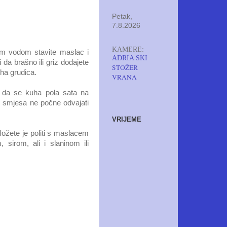
Petak,
7.8.2026
KAMERE:
om vodom stavite maslac i
ADRIA SKI
 da brašno ili griz dodajete
STOŽER
uha grudica.
VRANA
e da se kuha pola sata na
e smjesa ne počne odvajati
VRIJEME
Možete je politi s maslacem
 sirom, ali i slaninom ili