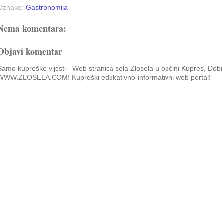
Oznake:
Gastronomija
Nema komentara:
Objavi komentar
Samo kupreške vijesti - Web stranica sela Zlosela u općini Kupres, Dob
WWW.ZLOSELA.COM! Kupreški edukativno-informativni web portal!