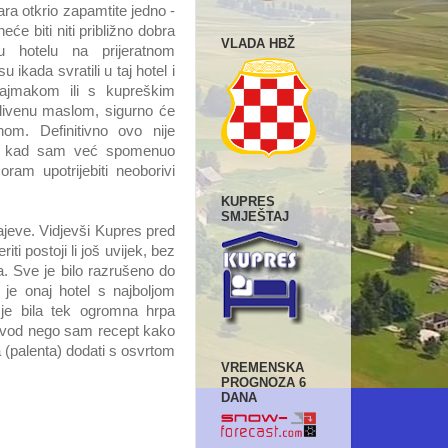
hara otkrio zapamtite jedno -
će biti niti približno dobra
VLADA HBŽ
u hotelu na prijeratnom
u ikada svratili u taj hotel i
kajmakom ili s kupreškim
livenu maslom, sigurno će
om. Definitivno ovo nije
li kad sam već spomenuo
oram upotrijebiti neoborivi
KUPRES
SMJEŠTAJ
rajeve. Vidjevši Kupres pred
iti postoji li još uvijek, bez
. Sve je bilo razrušeno do
 je onaj hotel s najboljom
 je bila tek ogromna hrpa
 uvod nego sam recept kako
a (palenta) dodati s osvrtom
VREMENSKA
PROGNOZA 6
DANA