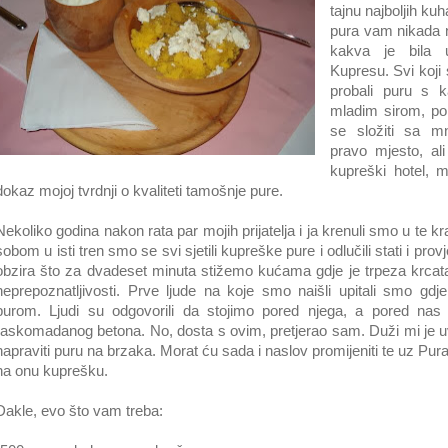
tajnu najboljih ku
pura vam nikada ne
kakva je bila 
Kupresu. Svi koji s
probali puru s 
mladim sirom, po
se složiti sa mn
pravo mjesto, a
kupreški hotel, m
dokaz mojoj tvrdnji o kvaliteti tamošnje pure.
Nekoliko godina nakon rata par mojih prijatelja i ja krenuli smo u te k
sobom u isti tren smo se svi sjetili kupreške pure i odlučili stati i provjer
obzira što za dvadeset minuta stižemo kućama gdje je trpeza krcata
neprepoznatljivosti. Prve ljude na koje smo naišli upitali smo gdje
purom. Ljudi su odgovorili da stojimo pored njega, a pored nas
raskomadanog betona. No, dosta s ovim, pretjerao sam. Duži mi je
napraviti puru na brzaka. Morat ću sada i naslov promijeniti te uz Pur
na onu kuprešku.
Dakle, evo što vam treba: