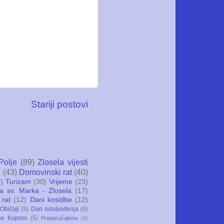
Stariji postovi
Polje
(89)
Zlosela vijesti
i
(43)
Domovinski rat
(40)
)
Turizam
(30)
Vrijeme
(23)
ca sv. Marka - Zlosela
(17)
 rat
(12)
Dani kosidbe
(12)
Običaji
(9)
Dan oslobođenja
(8)
ne Kupres
(5)
Preporučujemo
(4)