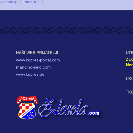
astronomija
(3)
Izbori 2014
(3)
NAŠI WEB PRIJATELJI
UT
ZL
www.kupres-portal.com
Ned
mandino-selo.com
www.kupres.de
UK
.
TKO