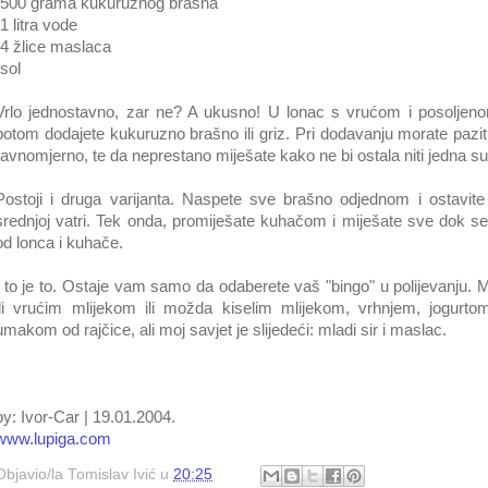
-500 grama kukuruznog brašna
-1 litra vode
-4 žlice maslaca
-sol
Vrlo jednostavno, zar ne? A ukusno! U lonac s vrućom i posoljen
potom dodajete kukuruzno brašno ili griz. Pri dodavanju morate paziti
ravnomjerno, te da neprestano miješate kako ne bi ostala niti jedna s
Postoji i druga varijanta. Naspete sve brašno odjednom i ostavit
srednjoj vatri. Tek onda, promiješate kuhačom i miješate sve dok s
od lonca i kuhače.
I to je to. Ostaje vam samo da odaberete vaš "bingo" u polijevanju. 
ili vrućim mlijekom ili možda kiselim mlijekom, vrhnjem, jogurtom,
umakom od rajčice, ali moj savjet je slijedeći: mladi sir i maslac.
by: Ivor-Car | 19.01.2004.
www.lupiga.com
Objavio/la
Tomislav Ivić
u
20:25