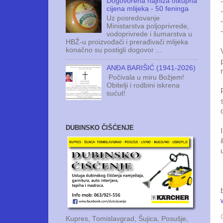
Dogovorena najniža otkupna
cijena mlijeka - 50 feninga
Uz posredovanje
Ministarstva poljoprivrede,
vodoprivrede i šumarstva u
HBŽ-u proizvođači i prerađivači mlijeka
konačno su postigli dogovor ...
ANĐA BARIŠIĆ (1941-2026)
Počivala u miru Božjem!
Obitelji i rodbini iskrena
sućut!
DUBINSKO ČIŠĆENJE
Kupres, Tomislavgrad, Šujica, Posušje,