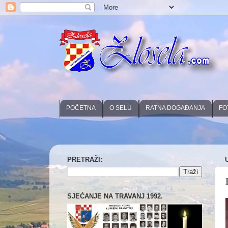
POČETNA
O SELU
RATNA DOGAĐANJA
FO
PRETRAŽI:
SJEĆANJE NA TRAVANJ 1992.