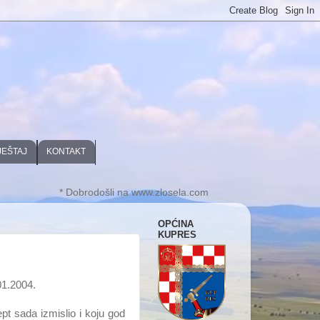
JEŠTAJ
KONTAKT
* Dobrodošli na www.zlosela.com
OPĆINA
KUPRES
01.2004.
pt sada izmislio i koju god