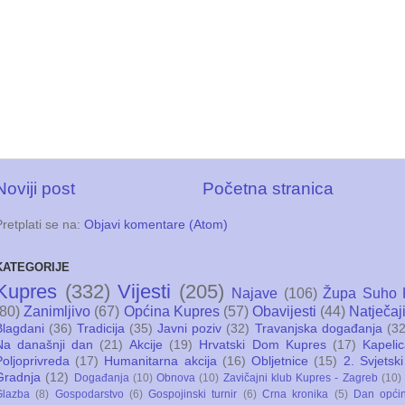
Noviji post
Početna stranica
Pretplati se na:
Objavi komentare (Atom)
KATEGORIJE
Kupres
(332)
Vijesti
(205)
Najave
(106)
Župa Suho 
(80)
Zanimljivo
(67)
Općina Kupres
(57)
Obavijesti
(44)
Natječaj
Blagdani
(36)
Tradicija
(35)
Javni poziv
(32)
Travanjska događanja
(32
Na današnji dan
(21)
Akcije
(19)
Hrvatski Dom Kupres
(17)
Kapeli
Poljoprivreda
(17)
Humanitarna akcija
(16)
Obljetnice
(15)
2. Svjetski
Gradnja
(12)
Događanja
(10)
Obnova
(10)
Zavičajni klub Kupres - Zagreb
(10)
Glazba
(8)
Gospodarstvo
(6)
Gospojinski turnir
(6)
Crna kronika
(5)
Dan opći