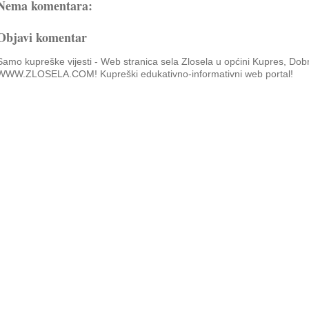
Nema komentara:
Objavi komentar
Samo kupreške vijesti - Web stranica sela Zlosela u općini Kupres, Dob
WWW.ZLOSELA.COM! Kupreški edukativno-informativni web portal!