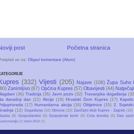
Noviji post
Početna stranica
Pretplati se na:
Objavi komentare (Atom)
KATEGORIJE
Kupres
(332)
Vijesti
(205)
Najave
(106)
Župa Suho 
(80)
Zanimljivo
(67)
Općina Kupres
(57)
Obavijesti
(44)
Natječaj
Blagdani
(36)
Tradicija
(35)
Javni poziv
(32)
Travanjska događanja
(32
Na današnji dan
(21)
Akcije
(19)
Hrvatski Dom Kupres
(17)
Kapeli
Poljoprivreda
(17)
Humanitarna akcija
(16)
Obljetnice
(15)
2. Svjetski
Gradnja
(12)
Događanja
(10)
Obnova
(10)
Zavičajni klub Kupres - Zagreb
(10)
Glazba
(8)
Gospodarstvo
(6)
Gospojinski turnir
(6)
Crna kronika
(5)
Dan opći
astronomija
(3)
Izbori 2014
(3)