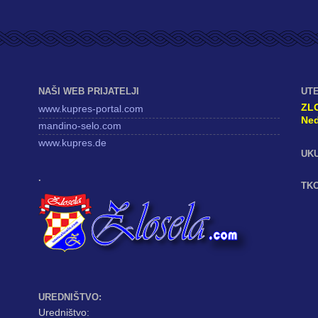
NAŠI WEB PRIJATELJI
UT
ZL
www.kupres-portal.com
Ned
mandino-selo.com
www.kupres.de
UK
.
TKO
UREDNIŠTVO:
Uredništvo: