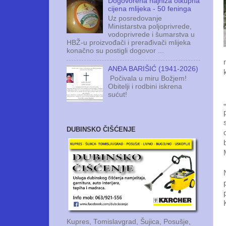
Dogovorena najniža otkupna
cijena mlijeka - 50 feninga
Uz posredovanje
Ministarstva poljoprivrede,
vodoprivrede i šumarstva u
HBŽ-u proizvođači i prerađivači mlijeka
konačno su postigli dogovor ...
ANĐA BARIŠIĆ (1941-2026)
Počivala u miru Božjem!
Obitelji i rodbini iskrena
sućut!
DUBINSKO ČIŠĆENJE
Kupres, Tomislavgrad, Šujica, Posušje,