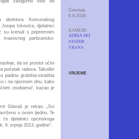
rajati zasigurno više od
Četvrtak,
6.8.2026
u direktora Komunalnog
osipa Ivkovića, djelatnici
KAMERE:
 su krenuli s pripremnim
ADRIA SKI
a masovnog partizansko-
STOŽER
VRANA
slinje, da se prostor učini
 za početak radova. Također
VRIJEME
 padina grobišta-stratišta
ko i na njezinom dnu, kako
ručnim osobama“, kazao je
ir Glavaš je rekao: „Svi
i završeno u ovom tjednu. Te
će djelatnici općinskoga
 9. srpnja 2013. godine“.