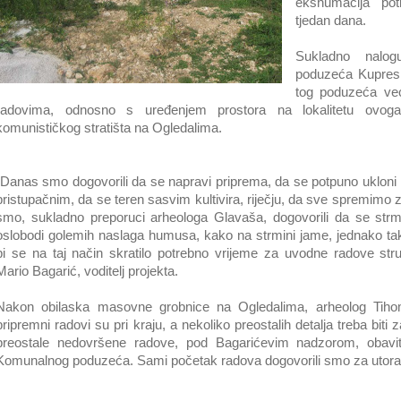
ekshumacija pot
tjedan dana.
Sukladno nalog
poduzeća Kupres J
tog poduzeća već
radovima, odnosno s uređenjem prostora na lokalitetu ovog
komunističkog stratišta na Ogledalima.
„Danas smo dogovorili da se napravi priprema, da se potpuno ukloni ra
pristupačnim, da se teren sasvim kultivira, riječju, da sve spremimo
smo, sukladno preporuci arheologa Glavaša, dogovorili da se strma
oslobodi golemih naslaga humusa, kako na strmini jame, jednako ta
bi se na taj način skratilo potrebno vrijeme za uvodne radove st
Mario Bagarić, voditelj projekta.
Nakon obilaska masovne grobnice na Ogledalima, arheolog Tihom
pripremni radovi su pri kraju, a nekoliko preostalih detalja treba bit
preostale nedovršene radove, pod Bagarićevim nadzorom, obavit 
Komunalnog poduzeća. Sami početak radova dogovorili smo za utorak,