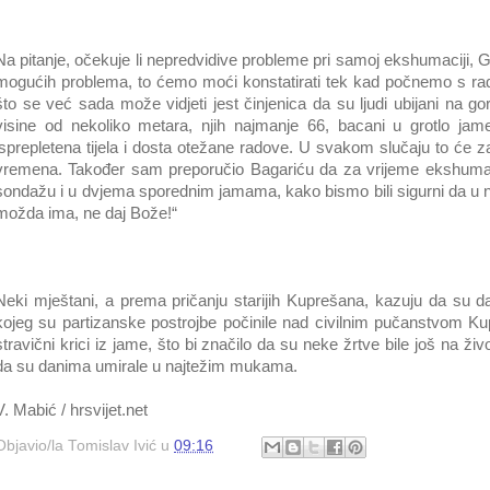
Na pitanje, očekuje li nepredvidive probleme pri samoj ekshumaciji, G
mogućih problema, to ćemo moći konstatirati tek kad počnemo s ra
što se već sada može vidjeti jest činjenica da su ljudi ubijani na g
visine od nekoliko metara, njih najmanje 66, bacani u grotlo jam
isprepletena tijela i dosta otežane radove. U svakom slučaju to će zaht
vremena. Također sam preporučio Bagariću da za vrijeme ekshumac
sondažu i u dvjema sporednim jamama, kako bismo bili sigurni da u nji
možda ima, ne daj Bože!“
Neki mještani, a prema pričanju starijih Kuprešana, kazuju da su 
kojeg su partizanske postrojbe počinile nad civilnim pučanstvom Kupr
stravični krici iz jame, što bi značilo da su neke žrtve bile još na ž
da su danima umirale u najtežim mukama.
V. Mabić / hrsvijet.net
Objavio/la
Tomislav Ivić
u
09:16