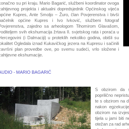
konačno su pri kraju. Mario Bagarić, službeni koordinator ovoga
zahtjevnog projekta i aktualni dopredsjednik Općinskog vijeća
općine Kupres, Ante Smoljo – Žuro, član Povjerenstva i bivši
načelnik općine Kupres i Ivo Ivković, službeni fotograf
Povjerenstva, zajedno sa arheologom Tihomirom Glavašom,
voditeljem svih ekshumacija žrtava II. svjetskog rata i poraća u
Hercegovini (i Dalmaciji) u proteklih nekoliko godina, obišli su
lokalitet Ogledala iznad Kukavičkog jezera na Kupresu i sačinili
završni plan provedbe ove, po svemu sudeći, vrlo složene i
zahtjevne ekshumacije.
AUDIO - MARIO BAGARIĆ
S obzirom da s
poprilično nepri
te s obzirom na d
nakon egzekucij
obzirom na izvjes
tijela u jami biti 
otežan za rad arhe