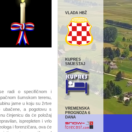
VLADA HBŽ
KUPRES
SMJEŠTAJ
e radi o specifičnom i
stupačnom šumskom terenu,
ubinu jame u koju su žrtve
VREMENSKA
e ubačene, a pogotovu s
PROGNOZA 6
nu činjenicu da će položaj
DANA
nepravilan, isprepleten i vrlo
ologa i forenzičara, ova će