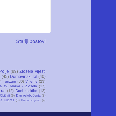
Stariji postovi
Polje
(89)
Zlosela vijesti
i
(43)
Domovinski rat
(40)
)
Turizam
(30)
Vrijeme
(23)
ca sv. Marka - Zlosela
(17)
 rat
(12)
Dani kosidbe
(12)
Običaji
(9)
Dan oslobođenja
(8)
ne Kupres
(5)
Preporučujemo
(4)