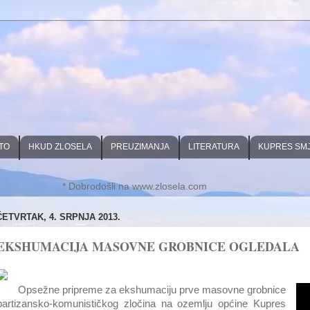
TO
HKUD ZLOSELA
PREUZIMANJA
LITERATURA
KUPRES SM
* Dobrodošli na www.zlosela.com
ČETVRTAK, 4. SRPNJA 2013.
EKSHUMACIJA MASOVNE GROBNICE OGLEDALA
Opsežne pripreme za ekshumaciju prve masovne grobnice
partizansko-komunističkog zločina na ozemlju općine Kupres