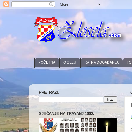
POČETNA
O SELU
RATNA DOGAĐANJA
FO
PRETRAŽI:
SJEĆANJE NA TRAVANJ 1992.