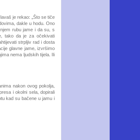
lavaš je rekao: „Što se tiče
dovima, dakle u hodu. Ono
ornjem rubu jame i da su, s
e, tako da je za očekivati
ijevati strpljiv rad i dosta
ije glavne jame, izvršimo
ma nema ljudskih tijela. Ili
danima nakon ovog pokolja,
esa i okolni sela, dopirali
ivotu kad su bačene u jamu i