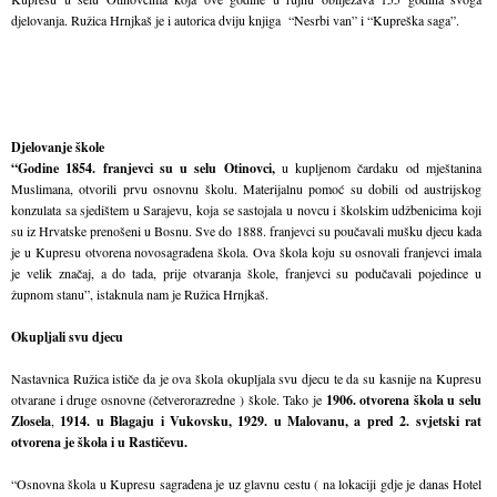
djelovanja. Ružica Hrnjkaš je i autorica dviju knjiga “Nesrbi van” i “Kupreška saga”.
Djelovanje škole
“Godine 1854. franjevci su u selu Otinovci,
u kupljenom čardaku od mještanina
Muslimana, otvorili prvu osnovnu školu. Materijalnu pomoć su dobili od austrijskog
konzulata sa sjedištem u Sarajevu, koja se sastojala u novcu i školskim udžbenicima koji
su iz Hrvatske prenošeni u Bosnu. Sve do 1888. franjevci su poučavali mušku djecu kada
je u Kupresu otvorena novosagrađena škola. Ova škola koju su osnovali franjevci imala
je velik značaj, a do tada, prije otvaranja škole, franjevci su podučavali pojedince u
župnom stanu”, istaknula nam je Ružica Hrnjkaš.
Okupljali svu djecu
Nastavnica Ružica ističe da je ova škola okupljala svu djecu te da su kasnije na Kupresu
otvarane i druge osnovne (četverorazredne ) škole. Tako je
1906. otvorena škola u selu
Zlosela
,
1914. u Blagaju i Vukovsku, 1929. u Malovanu, a pred 2. svjetski rat
otvorena je škola i u Rastičevu.
“Osnovna škola u Kupresu sagrađena je uz glavnu cestu ( na lokaciji gdje je danas Hotel