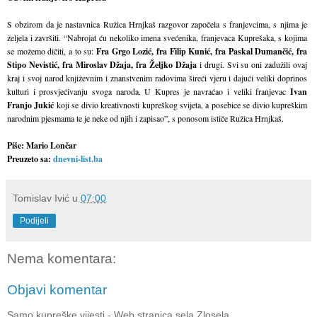
S obzirom da je nastavnica Ružica Hrnjkaš razgovor započela s franjevcima, s njima je
željela i završiti. “Nabrojat ću nekoliko imena svećenika, franjevaca Kuprešaka, s kojima
se možemo dičiti, a to su:
Fra Grgo Lozić, fra Filip Kunić, fra Paskal Dumančić, fra
Stipo Nevistić, fra Miroslav Džaja, fra Željko Džaja
i drugi. Svi su oni zadužili ovaj
kraj i svoj narod književnim i znanstvenim radovima šireći vjeru i dajući veliki doprinos
kulturi i prosvjećivanju svoga naroda. U Kupres je navraćao i veliki franjevac
Ivan
Franjo Jukić
koji se divio kreativnosti kupreškog svijeta, a posebice se divio kupreškim
narodnim pjesmama te je neke od njih i zapisao”, s ponosom ističe Ružica Hrnjkaš.
Piše: Mario Lončar
Preuzeto sa:
dnevni-list.ba
Tomislav Ivić
u
07:00
Podijeli
Nema komentara:
Objavi komentar
Samo kupreške vijesti - Web stranica sela Zlosela