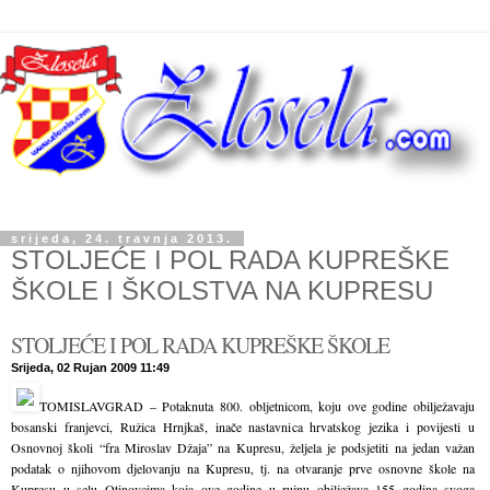
srijeda, 24. travnja 2013.
STOLJEĆE I POL RADA KUPREŠKE
ŠKOLE I ŠKOLSTVA NA KUPRESU
STOLJEĆE I POL RADA KUPREŠKE ŠKOLE
Srijeda, 02 Rujan 2009 11:49
TOMISLAVGRAD – Potaknuta 800. obljetnicom, koju ove godine obilježavaju
bosanski franjevci, Ružica Hrnjkaš, inače nastavnica hrvatskog jezika i povijesti u
Osnovnoj školi “fra Miroslav Džaja” na Kupresu, željela je podsjetiti na jedan važan
podatak o njihovom djelovanju na Kupresu, tj. na otvaranje prve osnovne škole na
Kupresu u selu Otinovcima koja ove godine u rujnu obilježava 155 godina svoga