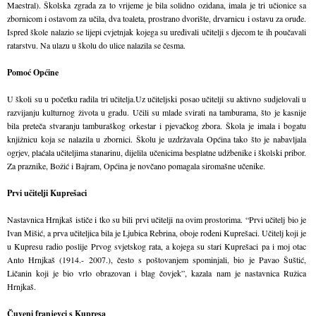
Maestral). Školska zgrada za to vrijeme je bila solidno ozidana, imala je tri učionice sa
zbornicom i ostavom za učila, dva toaleta, prostrano dvorište, drvarnicu i ostavu za oruđe.
Ispred škole nalazio se lijepi cvjetnjak kojega su uređivali učitelji s djecom te ih poučavali
ratarstvu. Na ulazu u školu do ulice nalazila se česma.
Pomoć Općine
U školi su u početku radila tri učitelja.Uz učiteljski posao učitelji su aktivno sudjelovali u
razvijanju kulturnog života u gradu. Učili su mlade svirati na tamburama, što je kasnije
bila preteča stvaranju tamburaškog orkestar i pjevačkog zbora. Škola je imala i bogatu
knjižnicu koja se nalazila u zbornici. Školu je uzdržavala Općina tako što je nabavljala
ogrjev, plaćala učiteljima stanarinu, dijelila učenicima besplatne udžbenike i školski pribor.
Za praznike, Božić i Bajram, Općina je novčano pomagala siromašne učenike.
Prvi učitelji Kuprešaci
Nastavnica Hrnjkaš ističe i tko su bili prvi učitelji na ovim prostorima. “Prvi učitelj bio je
Ivan Mišić, a prva učiteljica bila je Ljubica Rebrina, oboje rođeni Kuprešaci. Učitelj koji je
u Kupresu radio poslije Prvog svjetskog rata, a kojega su stari Kuprešaci pa i moj otac
Anto Hrnjkaš (1914.- 2007.), često s poštovanjem spominjali, bio je Pavao Šuštić,
Ličanin koji je bio vrlo obrazovan i blag čovjek”, kazala nam je nastavnica Ružica
Hrnjkaš.
Čuveni franjevci s Kupresa